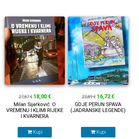
18,00 €
16,72 €
27,87 €
23,89 €
Milan Sijerković: O
GDJE PERUN SPAVA
VREMENU I KLIMI RIJEKE
(JADRANSKE LEGENDE)
I KVARNERA
Kupi
Kupi