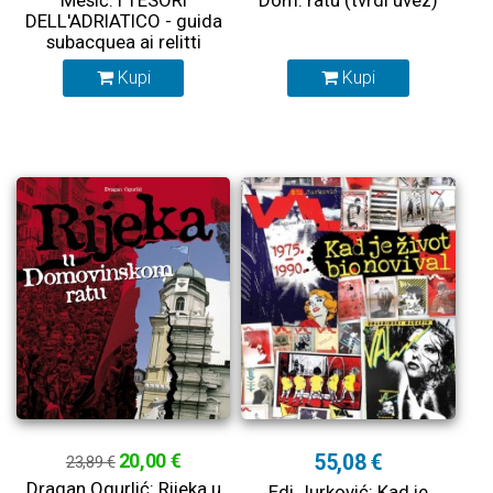
DELL'ADRIATICO - guida
subacquea ai relitti
dell’Adriatico croato
Kupi
Kupi
20,00 €
55,08 €
23,89 €
Dragan Ogurlić: Rijeka u
Edi Jurković: Kad je