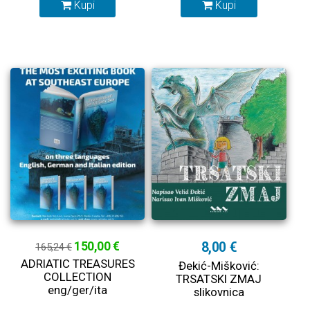
Kupi
Kupi
150,00 €
8,00 €
165,24 €
ADRIATIC TREASURES
Đekić-Mišković:
COLLECTION
TRSATSKI ZMAJ
eng/ger/ita
slikovnica