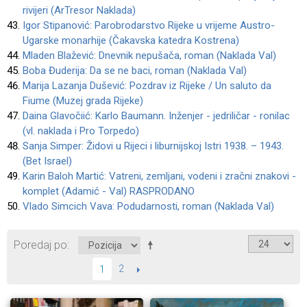
rivijeri (ArTresor Naklada)
Igor Stipanović: Parobrodarstvo Rijeke u vrijeme Austro-
Ugarske monarhije (Čakavska katedra Kostrena)
Mladen Blažević: Dnevnik nepušača, roman (Naklada Val)
Boba Đuderija: Da se ne baci, roman (Naklada Val)
Marija Lazanja Dušević: Pozdrav iz Rijeke / Un saluto da
Fiume (Muzej grada Rijeke)
Daina Glavočiić: Karlo Baumann. Inženjer - jedriličar - ronilac
(vl. naklada i Pro Torpedo)
Sanja Simper: Židovi u Rijeci i liburnijskoj Istri 1938. – 1943.
(Bet Israel)
Karin Baloh Martić: Vatreni, zemljani, vodeni i zračni znakovi -
komplet (Adamić - Val) RASPRODANO
Vlado Simcich Vava: Podudarnosti, roman (Naklada Val)
Poredaj po
2
SLIJEDEĆI
1