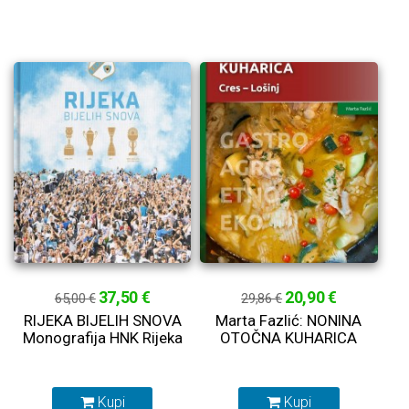
37,50 €
20,90 €
65,00 €
29,86 €
RIJEKA BIJELIH SNOVA
Marta Fazlić: NONINA
Monografija HNK Rijeka
OTOČNA KUHARICA
Kupi
Kupi