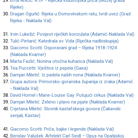
Ema Aničić: R.I.P. - Riječka industrijska priča (Muzej grada
Rijeke)
Dragan Ogurlić: Rijeka u Domovinskom ratu, tvrdi uvez (Grad
Rijeka - Naklada Val)
Irvin Lukežić: Povijest riječkih konzulata (Adamić-Naklada Val)
Tulić-Pintarić: Katedrala sv. Vida (Riječka nadbiskupija)
Giacomo Scotti: Osporavani grad – Rijeka 1918-1924
(Naklada Kvarner)
Marta Fazlić: Nonina otočna kuharica (Naklada Val)
Tea Puccetti: Vještice iz pepela (Gaea)
Damjan Miletić: Iz padela naših nona (Naklada Kvarner)
Grupa autora: Primorsko-goranska županija iz zraka (Adamić
- Naklada Val)
David Homel i Marie-Louise Gay: Putujući cirkus (Naklada Val)
Damjan Miletić: Zeleno i plavo na pijate (Naklada Kvarner)
Cvjetana Miletić: Slovnik kastafskega govora (Čakavski
senjali, Kastav)
Giacomo Scotti: Priče, bajke i legende (Naklada Val)
Berislav Valušek: Arhitekt Carl Seidl – Opus na Opatijskoj