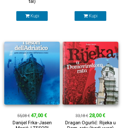
tal)
Kupi
Kupi
47,00 €
28,00 €
55,08 €
33,18 €
Danijel Frka-Jasen
Dragan Ogurlić: Rijeka u
Mesić: I TESORI
Dom. ratu (tvrdi uvez)