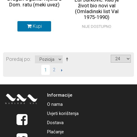
Dom. ratu (meki uvez)
život bio novi val
(Omladinski list Val
1975-1990)
RASPRODANO
Kupi
NIJE DOSTUPNO
Poredaj po
2
SLIJEDEĆI
1
Informacije
O nama
Uvjeti korištenja
Dostava
Plaćanje