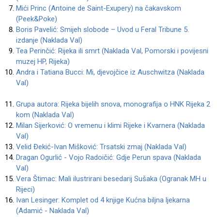
Mići Princ (Antoine de Saint-Exupery) na čakavskom
(Peek&Poke)
Boris Pavelić: Smijeh slobode – Uvod u Feral Tribune 5.
izdanje (Naklada Val)
Tea Perinčić: Rijeka ili smrt (Naklada Val, Pomorski i povijesni
muzej HP, Rijeka)
Andra i Tatiana Bucci: Mi, djevojčice iz Auschwitza (Naklada
Val)
Grupa autora: Rijeka bijelih snova, monografija o HNK Rijeka 2
kom (Naklada Val)
Milan Sijerković: O vremenu i klimi Rijeke i Kvarnera (Naklada
Val)
Velid Đekić-Ivan Mišković: Trsatski zmaj (Naklada Val)
Dragan Ogurlić - Vojo Radoičić: Gdje Perun spava (Naklada
Val)
Vera Štimac: Mali ilustrirani besedarij Sušaka (Ogranak MH u
Rijeci)
Ivan Lesinger: Komplet od 4 knjige Kućna biljna ljekarna
(Adamić - Naklada Val)