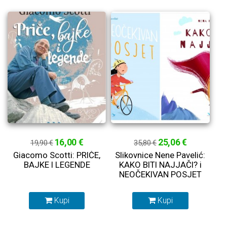
16,00 €
25,06 €
19,90 €
35,80 €
Giacomo Scotti: PRIČE,
Slikovnice Nene Pavelić:
BAJKE I LEGENDE
KAKO BITI NAJJAČI? i
NEOČEKIVAN POSJET
Kupi
Kupi