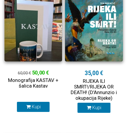
50,00 €
35,00 €
60,00 €
Monografija KASTAV +
RIJEKA ILI
šalica Kastav
SMRT!/RIJEKA OR
DEATH! (D'Annunzio i
okupacija Rijeke)
Kupi
Kupi