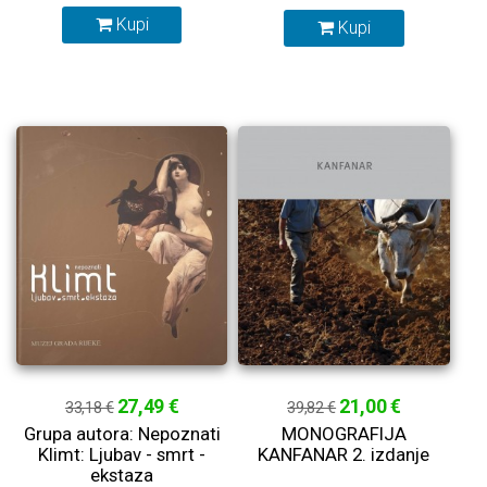
Kupi
Kupi
27,49 €
21,00 €
33,18 €
39,82 €
Grupa autora: Nepoznati
MONOGRAFIJA
Klimt: Ljubav - smrt -
KANFANAR 2. izdanje
ekstaza