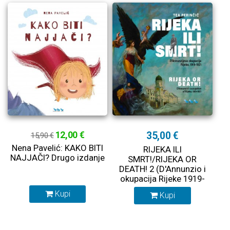
12,00 €
35,00 €
15,90 €
Nena Pavelić: KAKO BITI
RIJEKA ILI
NAJJAČI? Drugo izdanje
SMRT!/RIJEKA OR
DEATH! 2 (D'Annunzio i
okupacija Rijeke 1919-
1921)
Kupi
Kupi