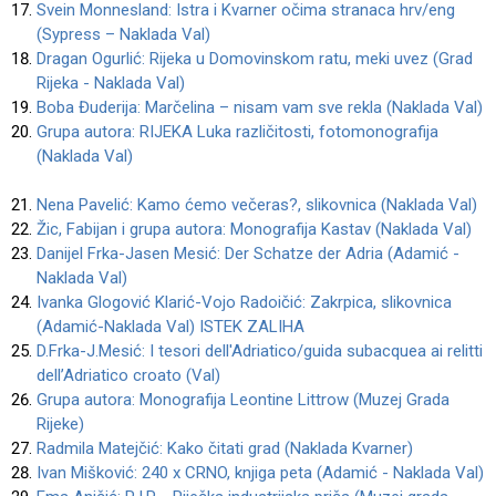
Svein Monnesland: Istra i Kvarner očima stranaca hrv/eng
(Sypress – Naklada Val)
Dragan Ogurlić: Rijeka u Domovinskom ratu, meki uvez (Grad
Rijeka - Naklada Val)
Boba Đuderija: Marčelina – nisam vam sve rekla (Naklada Val)
Grupa autora: RIJEKA Luka različitosti, fotomonografija
(Naklada Val)
Nena Pavelić: Kamo ćemo večeras?, slikovnica (Naklada Val)
Žic, Fabijan i grupa autora: Monografija Kastav (Naklada Val)
Danijel Frka-Jasen Mesić: Der Schatze der Adria (Adamić -
Naklada Val)
Ivanka Glogović Klarić-Vojo Radoičić: Zakrpica, slikovnica
(Adamić-Naklada Val) ISTEK ZALIHA
D.Frka-J.Mesić: I tesori dell'Adriatico/guida subacquea ai relitti
dell’Adriatico croato (Val)
Grupa autora: Monografija Leontine Littrow (Muzej Grada
Rijeke)
Radmila Matejčić: Kako čitati grad (Naklada Kvarner)
Ivan Mišković: 240 x CRNO, knjiga peta (Adamić - Naklada Val)