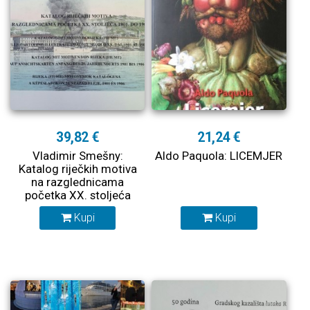
39,82 €
21,24 €
Vladimir Smešny:
Aldo Paquola: LICEMJER
Katalog riječkih motiva
na razglednicama
početka XX. stoljeća
1901. do 1906.
Kupi
Kupi