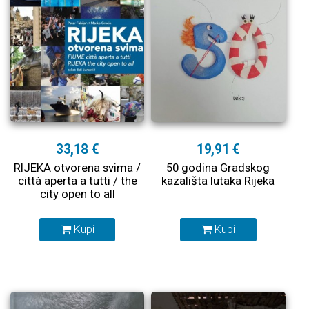
33,18 €
19,91 €
RIJEKA otvorena svima /
50 godina Gradskog
città aperta a tutti / the
kazališta lutaka Rijeka
city open to all
Kupi
Kupi