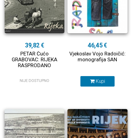
39,82 €
46,45 €
PETAR Ćućo
Vjekoslav Vojo Radoičić:
GRABOVAC: RIJEKA
monografija SAN
RASPRODANO
NIJE DOSTUPNO
Kupi