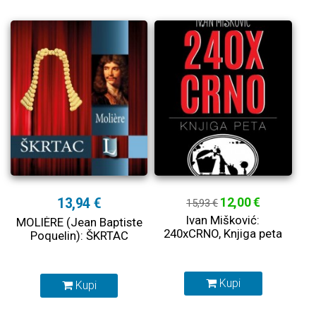
13,94 €
12,00 €
15,93 €
Ivan Mišković:
MOLIÈRE (Jean Baptiste
240xCRNO, Knjiga peta
Poquelin): ŠKRTAC
Kupi
Kupi