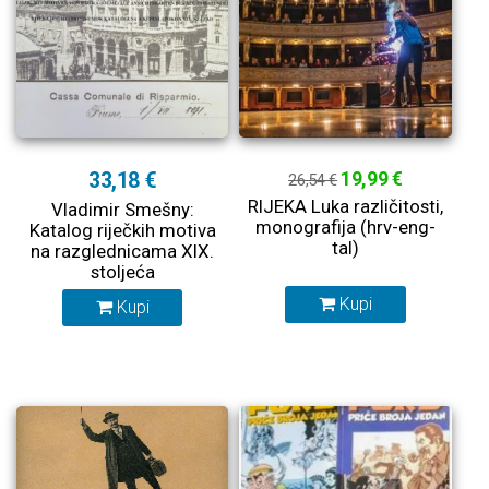
33,18 €
19,99 €
26,54 €
RIJEKA Luka različitosti,
Vladimir Smešny:
monografija (hrv-eng-
Katalog riječkih motiva
tal)
na razglednicama XIX.
stoljeća
Kupi
Kupi