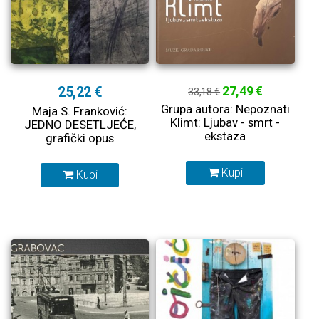
25,22 €
27,49 €
33,18 €
Grupa autora: Nepoznati
Maja S. Franković:
Klimt: Ljubav - smrt -
JEDNO DESETLJEĆE,
ekstaza
grafički opus
Kupi
Kupi