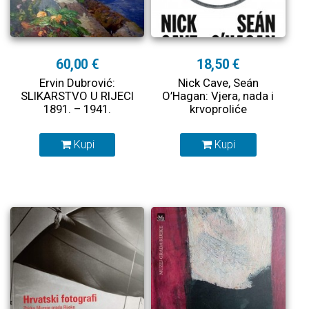
60,00 €
18,50 €
Ervin Dubrović:
Nick Cave, Seán
SLIKARSTVO U RIJECI
O’Hagan: Vjera, nada i
1891. – 1941.
krvoproliće
Kupi
Kupi