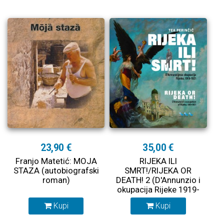
23,90 €
35,00 €
Franjo Matetić: MOJA
RIJEKA ILI
STAZA (autobiografski
SMRT!/RIJEKA OR
roman)
DEATH! 2 (D'Annunzio i
okupacija Rijeke 1919-
1921)
Kupi
Kupi