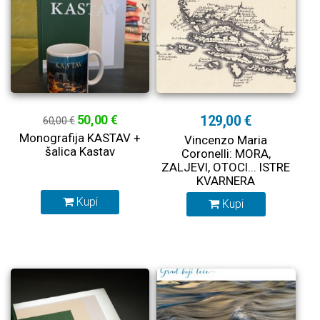
50,00 €
129,00 €
60,00 €
Monografija KASTAV +
Vincenzo Maria
šalica Kastav
Coronelli: MORA,
ZALJEVI, OTOCI... ISTRE
KVARNERA
DALMACIJE... (1650-
Kupi
Kupi
1718)