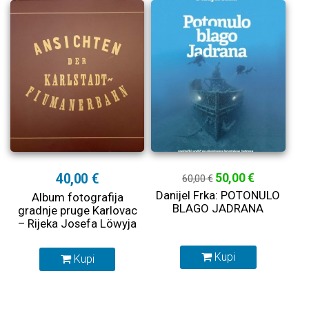
40,00 €
50,00 €
60,00 €
Danijel Frka: POTONULO
Album fotografija
BLAGO JADRANA
gradnje pruge Karlovac
– Rijeka Josefa Löwyja
Kupi
Kupi