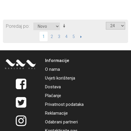
Poredaj po
2
3
4
5
SLIJEDEĆI
1
Informacije
O nama
Uvjeti korištenja
Dostava
Plaćanje
Privatnost podataka
Reklamacije
Odabrani partneri
Kontaktirajte nas