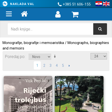
+385 51 606-155
NAKLADA VAL
Monografije, biografije i memoaristika / Monographs, biographies
and memoirs
Poredaj po
2
3
4
5
SLIJEDEĆI
1