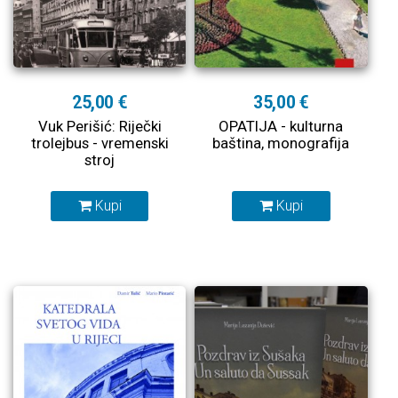
25,00 €
35,00 €
Vuk Perišić: Riječki
OPATIJA - kulturna
trolejbus - vremenski
baština, monografija
stroj
Kupi
Kupi