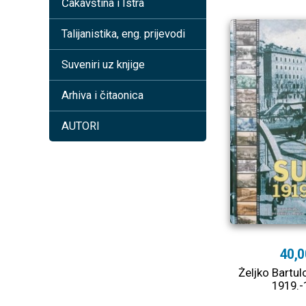
Čakavština i Istra
Talijanistika, eng. prijevodi
Suveniri uz knjige
Arhiva i čitaonica
AUTORI
40,0
Željko Bartu
1919.-