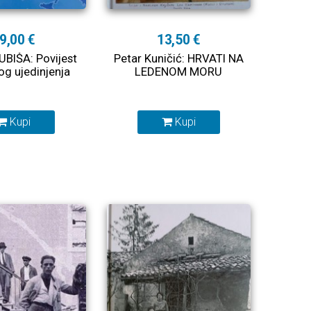
9,00 €
13,50 €
BIŠA: Povijest
Petar Kuničić: HRVATI NA
og ujedinjenja
LEDENOM MORU
Kupi
Kupi