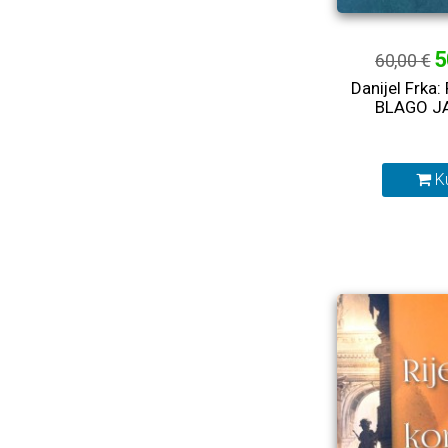
5
60,00 €
Danijel Frk
BLAGO J
K