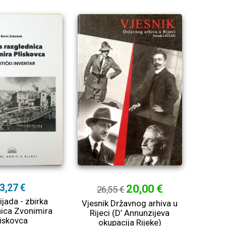
3,27 €
20,00 €
26,55 €
jada - zbirka
Vjesnik Državnog arhiva u
ica Zvonimira
Rijeci (D’ Annunzijeva
liskovca
okupacija Rijeke)