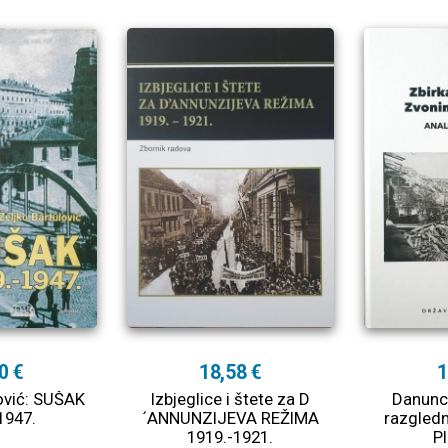
0 €
18,58 €
1
lović: SUŠAK
Izbjeglice i štete za D
Danunci
1947.
´ANNUNZIJEVA REŽIMA
razgledn
1919.-1921.
P