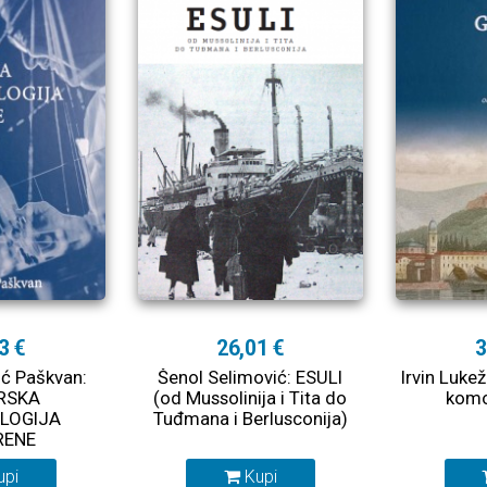
3 €
26,01 €
3
rić Paškvan:
Šenol Selimović: ESULI
Irvin Luke
RSKA
(od Mussolinija i Tita do
komo
LOGIJA
Tuđmana i Berlusconija)
RENE
upi
Kupi