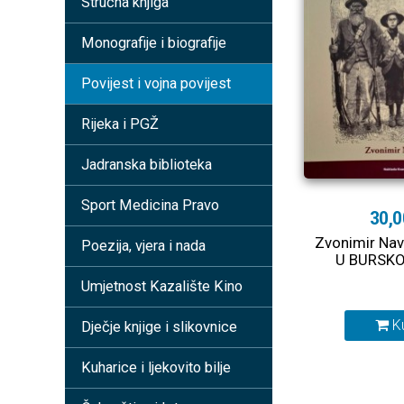
Stručna knjiga
Monografije i biografije
Povijest i vojna povijest
Rijeka i PGŽ
Jadranska biblioteka
Sport Medicina Pravo
30,0
Zvonimir Nav
Poezija, vjera i nada
U BURSK
Umjetnost Kazalište Kino
K
Dječje knjige i slikovnice
Kuharice i ljekovito bilje