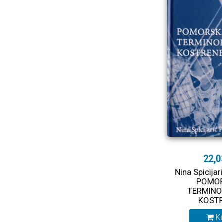
22,0
Nina Spicija
POMO
TERMINO
KOST
K