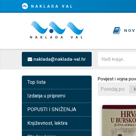
NAKLADA VAL
NOV
naklada@naklada-val.hr
Povijest i vojna pov
Top lista
Poredaj po
Izdanja u pripremi
POPUSTI I SNIŽENJA
Književnost, lektira