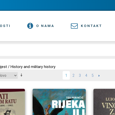
OSTI
O NAMA
KONTAKT
ijest / History and military history
2
3
4
5
SLIJEDEĆI
1