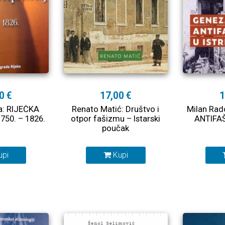
0 €
17,00 €
1
a: RIJEČKA
Renato Matić: Društvo i
Milan Rad
50. – 1826.
otpor fašizmu – Istarski
ANTIFAŠ
poučak
upi
Kupi