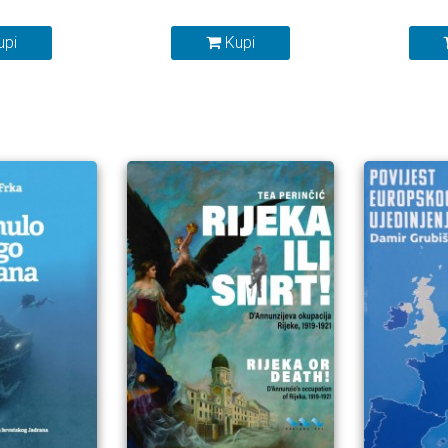
upi
Kupi