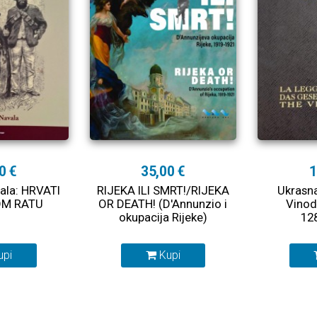
0 €
35,00 €
1
ala: HRVATI
RIJEKA ILI SMRT!/RIJEKA
Ukrasna
OM RATU
OR DEATH! (D'Annunzio i
Vinod
okupacija Rijeke)
12
upi
Kupi