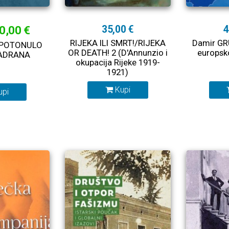
0,00 €
35,00 €
4
RIJEKA ILI SMRT!/RIJEKA
Damir GRU
a: POTONULO
OR DEATH! 2 (D'Annunzio i
europsk
ADRANA
okupacija Rijeke 1919-
1921)
Kupi
upi