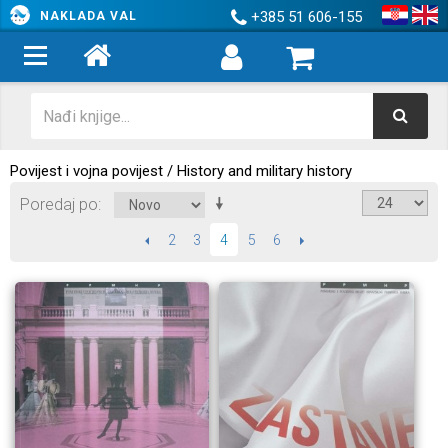
+385 51 606-155
NAKLADA VAL
Povijest i vojna povijest / History and military history
Poredaj po
PRETHODNI
2
3
5
6
SLIJEDEĆI
4