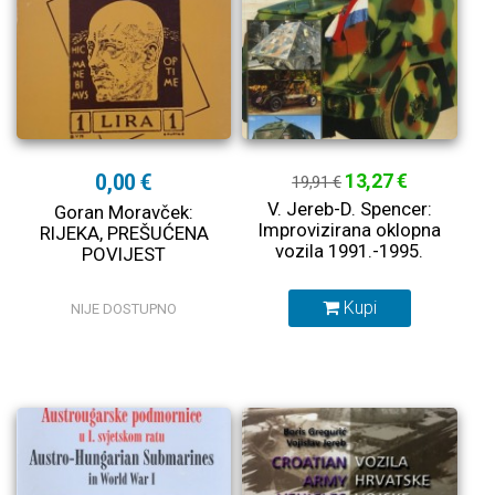
0,00 €
13,27 €
19,91 €
V. Jereb-D. Spencer:
Goran Moravček:
Improvizirana oklopna
RIJEKA, PREŠUĆENA
vozila 1991.-1995.
POVIJEST
Kupi
NIJE DOSTUPNO