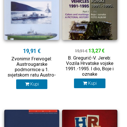
19,91 €
13,27 €
19,91 €
B. Gregurić-V. Jereb:
Zvonimir Freivogel:
Vozila Hrvatske vojske
Austrougarske
1991.-1995. I dio, Boje i
podmornice u 1.
oznake
svjetskom ratu Austro-
Hungarian Submarines
Kupi
Kupi
in World War I