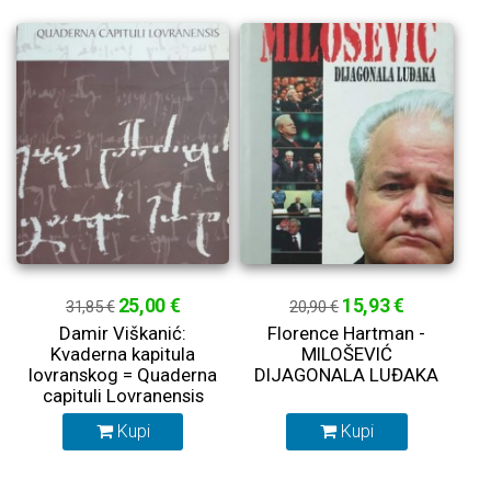
25,00 €
15,93 €
31,85 €
20,90 €
Damir Viškanić:
Florence Hartman -
Kvaderna kapitula
MILOŠEVIĆ
lovranskog = Quaderna
DIJAGONALA LUĐAKA
capituli Lovranensis
Kupi
Kupi