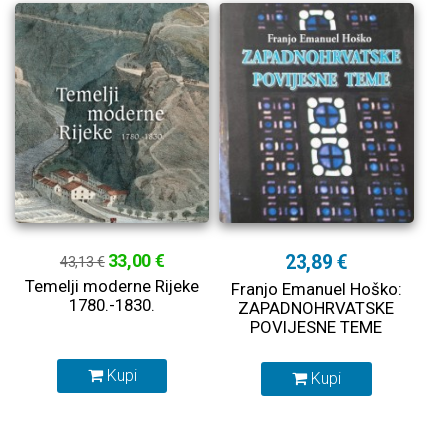
33,00 €
23,89 €
43,13 €
Temelji moderne Rijeke
Franjo Emanuel Hoško:
1780.-1830.
ZAPADNOHRVATSKE
POVIJESNE TEME
Kupi
Kupi