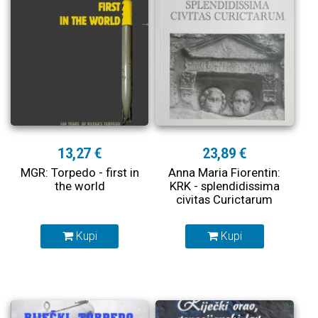
13,27 €
23,89 €
MGR: Torpedo - first in
Anna Maria Fiorentin:
the world
KRK - splendidissima
civitas Curictarum
Kupi
Kupi