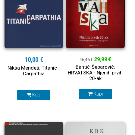
10,00 €
29,99 €
46,45 €
Bantić-Šeparović:
Nikša Mendeš: Titanic -
HRVATSKA - Njenih prvih
Carpathia
20-ak
Kupi
Kupi