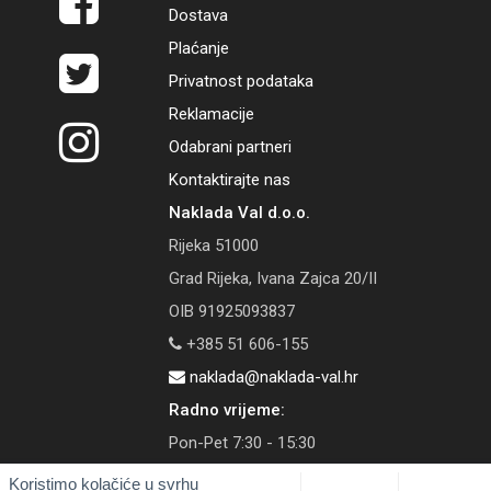
Dostava
Plaćanje
Privatnost podataka
Reklamacije
Odabrani partneri
Kontaktirajte nas
Naklada Val d.o.o.
Rijeka 51000
Grad Rijeka, Ivana Zajca 20/II
OIB 91925093837
+385 51 606-155
naklada@naklada-val.hr
Radno vrijeme:
Pon-Pet 7:30 - 15:30
Koristimo kolačiće u svrhu