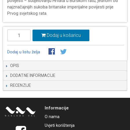
povijesti – sudjelovanju Hrvata u Burskom ratu, jednom od
najznačajnijih sukoba britanske imperijalne povijesti prije
Prvog svjetskog rata.
Dodaj u košaricu
Dodaj u listu želja
OPIS
DODATNE INFORMACIJE
RECENZIJE
Informacije
O nama
Uvjeti korištenja