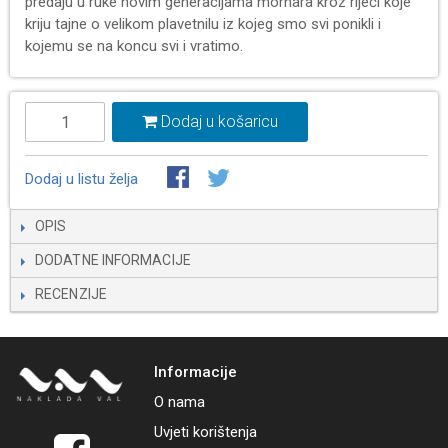
predaju u ruke novim generacijama mornara kroz riječi koje
kriju tajne o velikom plavetnilu iz kojeg smo svi ponikli i
kojemu se na koncu svi i vratimo.
Dodaj u košaricu
Dodaj u listu želja
OPIS
DODATNE INFORMACIJE
RECENZIJE
Informacije
O nama
Uvjeti korištenja