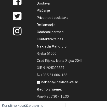
Dostava
Plaćanje
Privatnost podataka
Reklamacije
Odabrani partneri
Kontaktirajte nas
Naklada Val d.o.o.
Rijeka 51000
Grad Rijeka, Ivana Zajca 20/II
OIB 91925093837
+385 51 606-155
naklada@naklada-val.hr
Radno vrijeme:
Pon-Pet 7:30 - 15:30
Koristimo kolačiće u svrhu