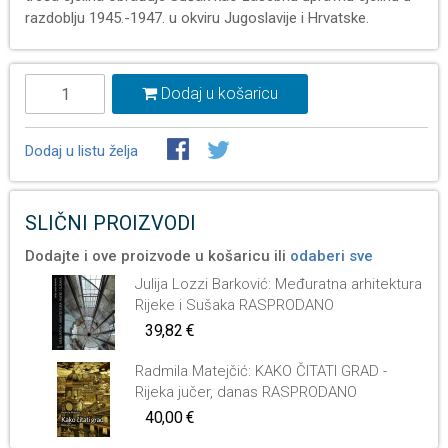
razdoblju 1945.-1947. u okviru Jugoslavije i Hrvatske.
Dodaj u košaricu
Dodaj u listu želja
SLIČNI PROIZVODI
Dodajte i ove proizvode u košaricu ili
odaberi sve
Julija Lozzi Barković: Međuratna arhitektura
Rijeke i Sušaka RASPRODANO
39,82 €
Radmila Matejčić: KAKO ČITATI GRAD -
Rijeka jučer, danas RASPRODANO
40,00 €