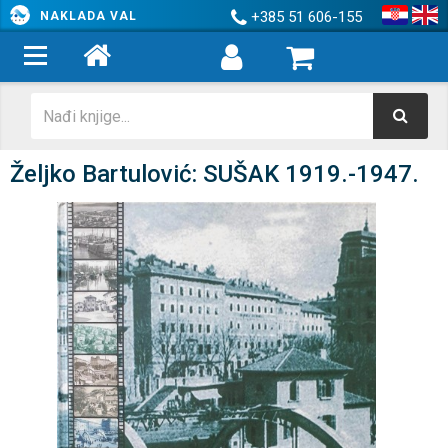
+385 51 606-155
NAKLADA VAL
Željko Bartulović: SUŠAK 1919.-1947.