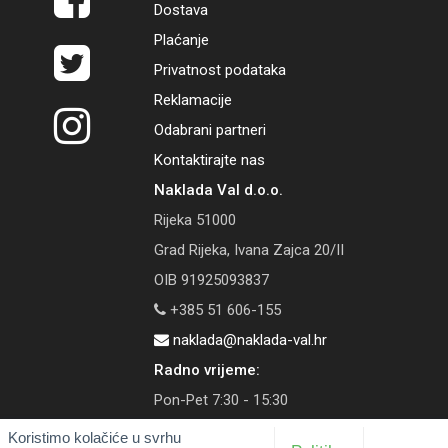
Dostava
Plaćanje
Privatnost podataka
Reklamacije
Odabrani partneri
Kontaktirajte nas
Naklada Val d.o.o.
Rijeka 51000
Grad Rijeka, Ivana Zajca 20/II
OIB 91925093837
+385 51 606-155
naklada@naklada-val.hr
Radno vrijeme:
Pon-Pet 7:30 - 15:30
Koristimo kolačiće u svrhu