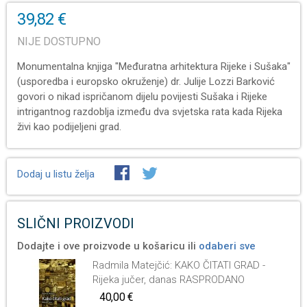
39,82 €
NIJE DOSTUPNO
Monumentalna knjiga "Međuratna arhitektura Rijeke i Sušaka"
(usporedba i europsko okruženje) dr. Julije Lozzi Barković
govori o nikad ispričanom dijelu povijesti Sušaka i Rijeke
intrigantnog razdoblja između dva svjetska rata kada Rijeka
živi kao podijeljeni grad.
Dodaj u listu želja
SLIČNI PROIZVODI
Dodajte i ove proizvode u košaricu ili
odaberi sve
Radmila Matejčić: KAKO ČITATI GRAD -
Rijeka jučer, danas RASPRODANO
40,00 €