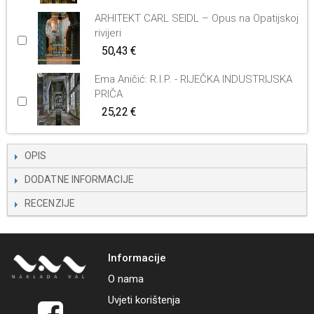
ARHITEKT CARL SEIDL – Opus na Opatijskoj
rivijeri
50,43 €
Ema Aničić: R.I.P. - RIJEČKA INDUSTRIJSKA
PRIČA
25,22 €
OPIS
DODATNE INFORMACIJE
RECENZIJE
Informacije
O nama
Uvjeti korištenja