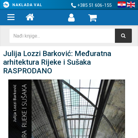
+385 51 606-155
NAKLADA VAL
Julija Lozzi Barković: Međuratna
arhitektura Rijeke i Sušaka
RASPRODANO