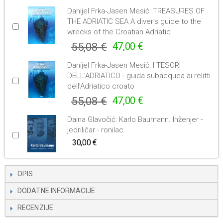
Danijel Frka-Jasen Mesić: TREASURES OF
THE ADRIATIC SEA A diver’s guide to the
wrecks of the Croatian Adriatic
55,08 €
47,00 €
Danijel Frka-Jasen Mesić: I TESORI
DELL'ADRIATICO - guida subacquea ai relitti
dell’Adriatico croato
55,08 €
47,00 €
Daina Glavočić: Karlo Baumann. Inženjer -
jedriličar - ronilac
30,00 €
OPIS
DODATNE INFORMACIJE
RECENZIJE