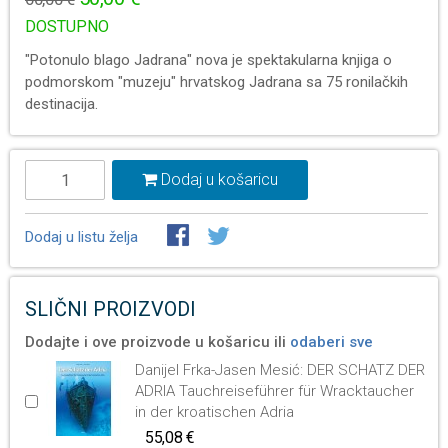
DOSTUPNO
"Potonulo blago Jadrana" nova je spektakularna knjiga o
podmorskom "muzeju" hrvatskog Jadrana sa 75 ronilačkih
destinacija.
Dodaj u košaricu
Dodaj u listu želja
SLIČNI PROIZVODI
Dodajte i ove proizvode u košaricu ili
odaberi sve
Danijel Frka-Jasen Mesić: DER SCHATZ DER
ADRIA Tauchreiseführer für Wracktaucher
in der kroatischen Adria
55,08 €