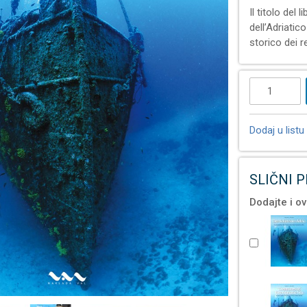
Il titolo del 
dell’Adriatico
storico dei re
Dodaj u listu 
SLIČNI 
Dodajte i ov