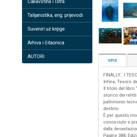
Čakavština i Istra
Talijanistika, eng. prijevodi
Suveniri uz knjige
Arhiva i čitaonica
AUTORI
OPIS
FINALLY... I TE
Infine, Tesoro de
Il titolo del libr
storico dei relitt
patrimonio tecno
destino.
È per questo mot
conosciuto e pre
dalla devastazio
Pagine 388; Edi