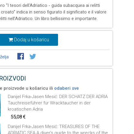
libro “I tesori dell'Adriatico - guida subacquea ai relitti
 croato” indica in senso figurato il significato e il valore
litti nell’Adriatico. Un libro bellissimo e importante.
Dodaj u košaricu
želja
PROIZVODI
e proizvode u košaricu ili
odaberi sve
Danijel Frka-Jasen Mesić: DER SCHATZ DER ADRIA
Tauchreiseführer für Wracktaucher in der
kroatischen Adria
55,08 €
Danijel Frka-Jasen Mesić: TREASURES OF THE
ADRIATIC SEA A diver’s guide to the wrecks of the