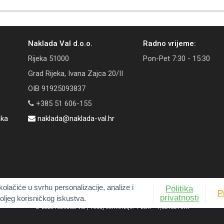
Naklada Val d.o.o.
Radno vrijeme:
Rijeka 51000
Pon-Pet 7:30 - 15:30
Grad Rijeka, Ivana Zajca 20/II
OIB 91925093837
+385 51 606-155
aka
naklada@naklada-val.hr
kolačiće u svrhu personalizacije, analize i
Politika
P
privatnosti
oljeg korisničkog iskustva.
© 2026 Naklada Val | Tečaj konverzije: 1 EUR = 7,53450 HRK