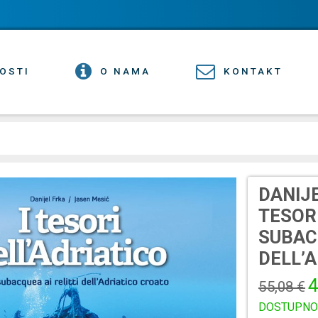
OSTI
O NAMA
KONTAKT
DANIJE
TESORI
SUBACQ
DELL’
4
55,08 €
DOSTUPNO