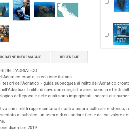
DODATNE INFORMACIJE
RECENZIJE
SORI DELL'ADRIATICO
ll'Adriatico croato, in edizione italiana:
o “I tesori dell’Adriatico - guida subacquea ai relitti dell’Adriatico croa
i nell’Adriatico. I relitti di navi, sommergibili e aerei sono in effetti d
logico dell’epoca e nelle quali sono imprigionati i segreti di innum
ivo che i relitti rappresentano il nostro tesoro culturale e storico,
sentato al pubblico, un tesoro di cui andare fieri e del cui valore 
ne.
zione dicembre 2019