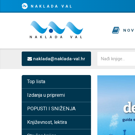
NAKLADA VAL
NOV
naklada@naklada-val.hr
Top lista
Izdanja u pripremi
POPUSTI I SNIŽENJA
Književnost, lektira