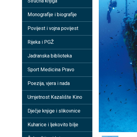
Stručna knjiga
Monografije i biografije
Povijest i vojna povijest
Rijeka i PGŽ
Jadranska biblioteka
Sport Medicina Pravo
Poezija, vjera i nada
Umjetnost Kazalište Kino
Dječje knjige i slikovnice
Kuharice i ljekovito bilje