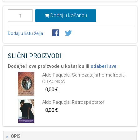
Dodaj u košaricu
Dodaj u listu želja
SLIČNI PROIZVODI
Dodajte i ove proizvode u košaricu ili
odaberi sve
Aldo Paquola: Samozatajni hermafrodit -
ČITAONICA
0,00 €
Aldo Paquola: Retrospectator
0,00 €
OPIS