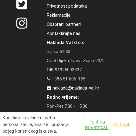
Privatnost podataka
Reklamacije
Odabrani partneri
Kontaktirajte nas
Naklada Val d.o.o.
Rijeka 51000
Grad Rijeka, Ivana Zajca 20/II
OIB 91925093837
+385 51 606-155
naklada@naklada-val.hr
Radno vrijeme:
Pon-Pet 7:30 - 15:30
Koristimo kolačiće u svrhu
Politika
personalizacije, analize i pružanja
Prihvati
privatnosti
boljeg korisničkog iskustva.
© 2026 Naklada Val | Tečaj konverzije: 1 EUR = 7,53450 HRK