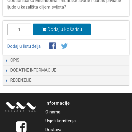
Gostioničarka Mirandolina i Ribarske svađe i danas privlače
ljude u kazališta diljem svijeta?
Dodaj u košaricu
Dodaj u listu želja
OPIS
DODATNE INFORMACIJE
RECENZIJE
Informacije
O nama
Uvjeti korištenja
Dostava