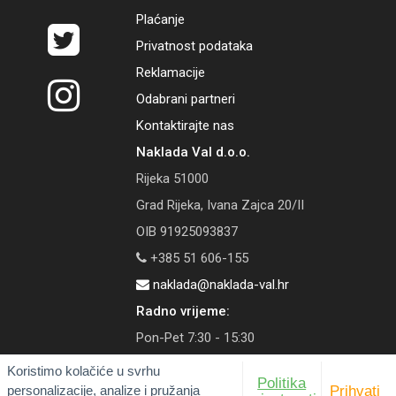
Plaćanje
Privatnost podataka
Reklamacije
Odabrani partneri
Kontaktirajte nas
Naklada Val d.o.o.
Rijeka 51000
Grad Rijeka, Ivana Zajca 20/II
OIB 91925093837
+385 51 606-155
naklada@naklada-val.hr
Radno vrijeme:
Pon-Pet 7:30 - 15:30
Koristimo kolačiće u svrhu
Politika
personalizacije, analize i pružanja
Prihvati