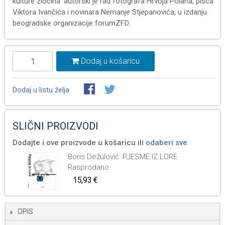
kulture zločina’ autorski je rad fotografa Hrvoja Polana, pisca
Viktora Ivančića i novinara Nemanje Stjepanovića, u izdanju
beogradske organizacije forumZFD.
Dodaj u košaricu
Dodaj u listu želja
SLIČNI PROIZVODI
Dodajte i ove proizvode u košaricu ili
odaberi sve
Boris Dežulović: PJESME IZ LORE
Rasprodano
15,93 €
OPIS