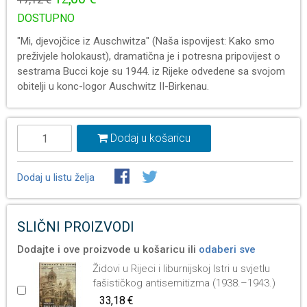
DOSTUPNO
"Mi, djevojčice iz Auschwitza" (Naša ispovijest: Kako smo
preživjele holokaust), dramatična je i potresna pripovijest o
sestrama Bucci koje su 1944. iz Rijeke odvedene sa svojom
obitelji u konc-logor Auschwitz II-Birkenau.
Dodaj u košaricu
Dodaj u listu želja
SLIČNI PROIZVODI
Dodajte i ove proizvode u košaricu ili
odaberi sve
Židovi u Rijeci i liburnijskoj Istri u svjetlu
fašističkog antisemitizma (1938.–1943.)
33,18 €