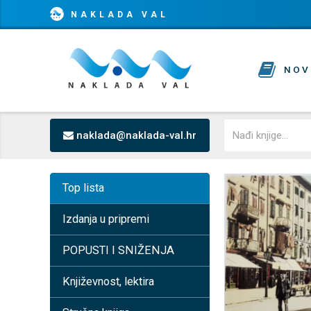
NAKLADA VAL
NOV
naklada@naklada-val.hr
Top lista
Izdanja u pripremi
POPUSTI I SNIŽENJA
Književnost, lektira