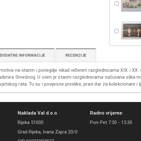
DODATNE INFORMACIJE
RECENZIJE
h motiva na starim i ponegdje nikad viđenim razglednicama XIX. i XX. 
ladimira Smešnog. U ovim je starim razglednicama sačuvana slika mi
etskog rata. Tu su i povijesne preslike, pravi dar za kolekcionare i lju
Naklada Val d.o.o.
Radno vrijeme:
Rijeka 51000
Pon-Pet 7:30 - 15:30
Grad Rijeka, Ivana Zajca 20/II