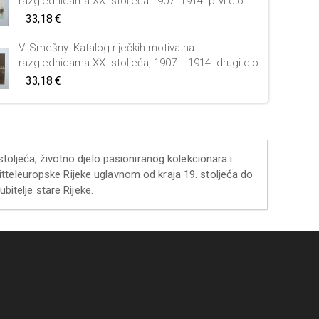
razglednicama XX. stoljeća 1907.-1914. prvi dio
33,18 €
V. Smešny: Katalog riječkih motiva na
razglednicama XX. stoljeća, 1907. - 1914. drugi dio
33,18 €
stoljeća, životno djelo pasioniranog kolekcionara i
tteleuropske Rijeke uglavnom od kraja 19. stoljeća do
bitelje stare Rijeke.