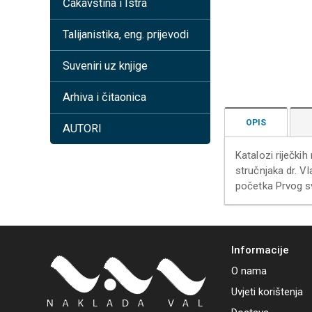
Čakavština i Istra
Talijanistika, eng. prijevodi
Suveniri uz knjige
Arhiva i čitaonica
OPIS
AUTORI
Katalozi riječki
stručnjaka dr. V
početka Prvog svj
Informacije
O nama
Uvjeti korištenja