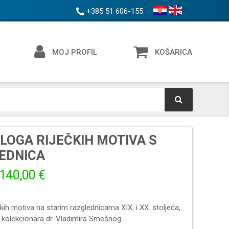
+385 51 606-155
MOJ PROFIL
KOŠARICA
LOGA RIJEČKIH MOTIVA S
EDNICA
140,00 €
čkih motiva na starim razglednicama XIX. i XX. stoljeća,
o kolekcionara dr. Vladimira Smešnog.