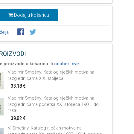
Dodaj u košaricu
želja
PROIZVODI
e proizvode u košaricu ili
odaberi sve
Vladimir Smešny: Katalog riječkih motiva na
razglednicama XIX. stoljeća
33,18 €
Vladimir Smešny: Katalog riječkih motiva na
razglednicama početka XX. stoljeća 1901. do
1906.
39,82 €
V. Smešny: Katalog riječkih motiva na