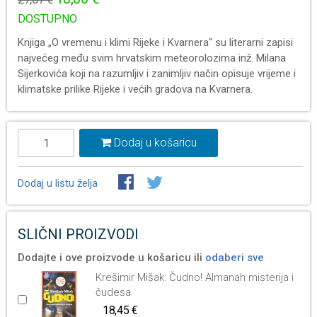
DOSTUPNO
Knjiga „O vremenu i klimi Rijeke i Kvarnera“ su literarni zapisi
najvećeg među svim hrvatskim meteorolozima inž. Milana
Sijerkovića koji na razumljiv i zanimljiv način opisuje vrijeme i
klimatske prilike Rijeke i većih gradova na Kvarnera.
Dodaj u košaricu
Dodaj u listu želja
SLIČNI PROIZVODI
Dodajte i ove proizvode u košaricu ili
odaberi sve
Krešimir Mišak: Čudno! Almanah misterija i
čudesa
18,45 €