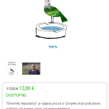
12,00 €
17,92 €
DOSTUPNO
"Dnevnik nepušača" je sjajna proza o čovjeku koji pokušava
pobjeći od svega osim od pripovijedanja.