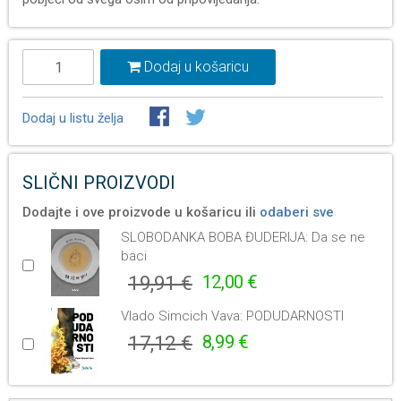
Dodaj u košaricu
Dodaj u listu želja
SLIČNI PROIZVODI
Dodajte i ove proizvode u košaricu ili
odaberi sve
SLOBODANKA BOBA ĐUDERIJA: Da se ne
baci
19,91 €
12,00 €
Vlado Simcich Vava: PODUDARNOSTI
17,12 €
8,99 €