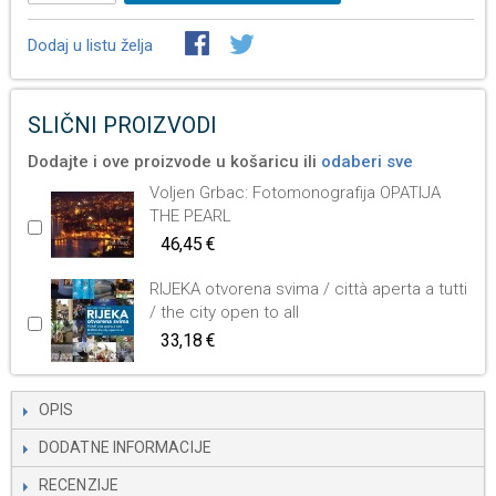
Dodaj u listu želja
SLIČNI PROIZVODI
Dodajte i ove proizvode u košaricu ili
odaberi sve
Voljen Grbac: Fotomonografija OPATIJA
THE PEARL
46,45 €
RIJEKA otvorena svima / città aperta a tutti
/ the city open to all
33,18 €
OPIS
DODATNE INFORMACIJE
RECENZIJE