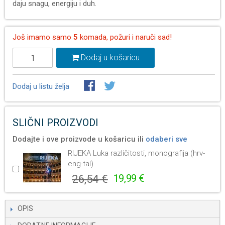
daju snagu, energiju i duh.
Još imamo samo
5
komada, požuri i naruči sad!
Dodaj u košaricu
Dodaj u listu želja
SLIČNI PROIZVODI
Dodajte i ove proizvode u košaricu ili
odaberi sve
RIJEKA Luka različitosti, monografija (hrv-
eng-tal)
26,54 €
19,99 €
OPIS