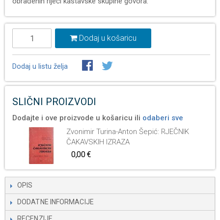
obrađenih riječi kastavske skupine govora.
Dodaj u košaricu
Dodaj u listu želja
SLIČNI PROIZVODI
Dodajte i ove proizvode u košaricu ili
odaberi sve
Zvonimir Turina-Anton Šepić: RJEČNIK
ČAKAVSKIH IZRAZA
0,00 €
OPIS
DODATNE INFORMACIJE
RECENZIJE