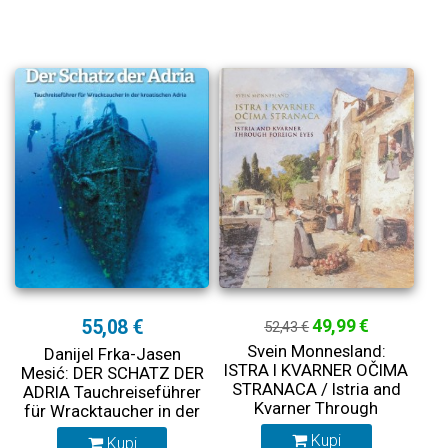
55,08 €
49,99 €
52,43 €
Svein Monnesland:
Danijel Frka-Jasen
ISTRA I KVARNER OČIMA
Mesić: DER SCHATZ DER
STRANACA / Istria and
ADRIA Tauchreiseführer
Kvarner Through
für Wracktaucher in der
Foreign Eyes
kroatischen Adria
Kupi
Kupi