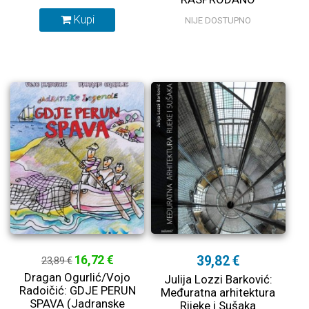
Kupi
NIJE DOSTUPNO
16,72 €
39,82 €
23,89 €
Dragan Ogurlić/Vojo
Julija Lozzi Barković:
Radoičić: GDJE PERUN
Međuratna arhitektura
SPAVA (Jadranske
Rijeke i Sušaka