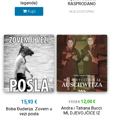
legende)
RASPRODANO
Kupi
NIJE DOSTUPNO
15,93 €
12,00 €
17,12 €
Andra i Tatiana Bucci:
Boba Đuderija: Zovem u
MI, DJEVOJČICE IZ
vezi posla