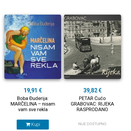
19,91 €
39,82 €
Boba Đuderija:
PETAR Ćućo
MARČELINA – nisam
GRABOVAC: RIJEKA
vam sve rekla
RASPRODANO
Kupi
NIJE DOSTUPNO