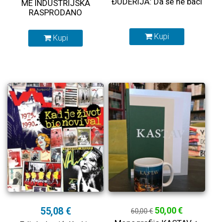
ĐUDERIJA: Da se ne baci
ME INDUSTRIJSKA
RASPRODANO
Kupi
Kupi
55,08 €
50,00 €
60,00 €