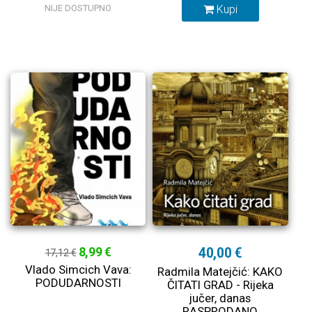
NIJE DOSTUPNO
Kupi
8,99 €
40,00 €
17,12 €
Vlado Simcich Vava:
Radmila Matejčić: KAKO
PODUDARNOSTI
ČITATI GRAD - Rijeka
jučer, danas
RASPRODANO