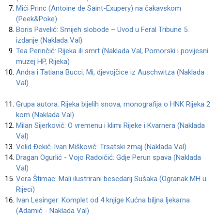
Mići Princ (Antoine de Saint-Exupery) na čakavskom
(Peek&Poke)
Boris Pavelić: Smijeh slobode – Uvod u Feral Tribune 5.
izdanje (Naklada Val)
Tea Perinčić: Rijeka ili smrt (Naklada Val, Pomorski i povijesni
muzej HP, Rijeka)
Andra i Tatiana Bucci: Mi, djevojčice iz Auschwitza (Naklada
Val)
Grupa autora: Rijeka bijelih snova, monografija o HNK Rijeka 2
kom (Naklada Val)
Milan Sijerković: O vremenu i klimi Rijeke i Kvarnera (Naklada
Val)
Velid Đekić-Ivan Mišković: Trsatski zmaj (Naklada Val)
Dragan Ogurlić - Vojo Radoičić: Gdje Perun spava (Naklada
Val)
Vera Štimac: Mali ilustrirani besedarij Sušaka (Ogranak MH u
Rijeci)
Ivan Lesinger: Komplet od 4 knjige Kućna biljna ljekarna
(Adamić - Naklada Val)