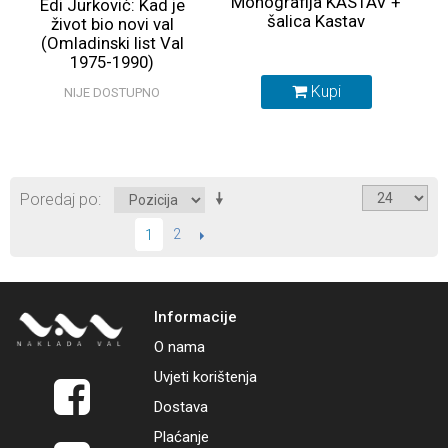
Monografija KASTAV +
Edi Jurković: Kad je
šalica Kastav
život bio novi val
(Omladinski list Val
1975-1990)
RASPRODANO
Kupi
NIJE DOSTUPNO
Poredaj po
2
SLIJEDEĆI
1
Informacije
O nama
Uvjeti korištenja
Dostava
Plaćanje