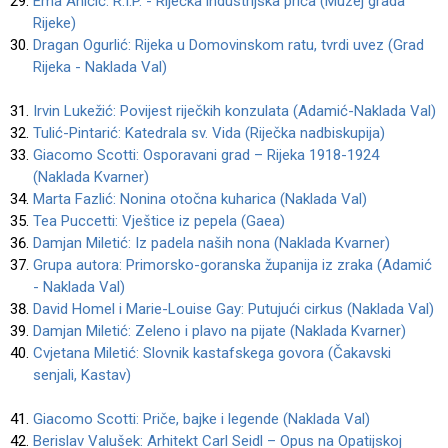
Ema Aničić: R.I.P. - Riječka industrijska priča (Muzej grada
Rijeke)
Dragan Ogurlić: Rijeka u Domovinskom ratu, tvrdi uvez (Grad
Rijeka - Naklada Val)
Irvin Lukežić: Povijest riječkih konzulata (Adamić-Naklada Val)
Tulić-Pintarić: Katedrala sv. Vida (Riječka nadbiskupija)
Giacomo Scotti: Osporavani grad – Rijeka 1918-1924
(Naklada Kvarner)
Marta Fazlić: Nonina otočna kuharica (Naklada Val)
Tea Puccetti: Vještice iz pepela (Gaea)
Damjan Miletić: Iz padela naših nona (Naklada Kvarner)
Grupa autora: Primorsko-goranska županija iz zraka (Adamić
- Naklada Val)
David Homel i Marie-Louise Gay: Putujući cirkus (Naklada Val)
Damjan Miletić: Zeleno i plavo na pijate (Naklada Kvarner)
Cvjetana Miletić: Slovnik kastafskega govora (Čakavski
senjali, Kastav)
Giacomo Scotti: Priče, bajke i legende (Naklada Val)
Berislav Valušek: Arhitekt Carl Seidl – Opus na Opatijskoj