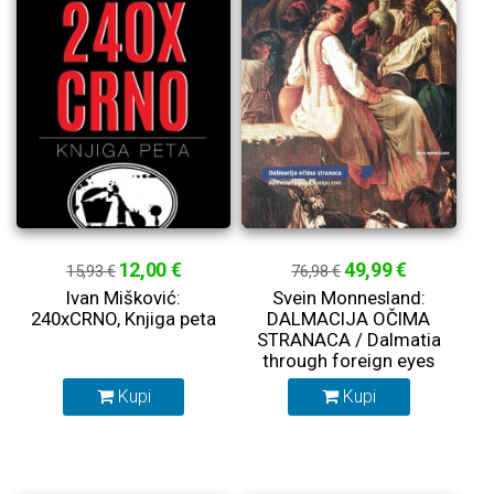
12,00 €
49,99 €
15,93 €
76,98 €
Ivan Mišković:
Svein Monnesland:
240xCRNO, Knjiga peta
DALMACIJA OČIMA
STRANACA / Dalmatia
through foreign eyes
Kupi
Kupi