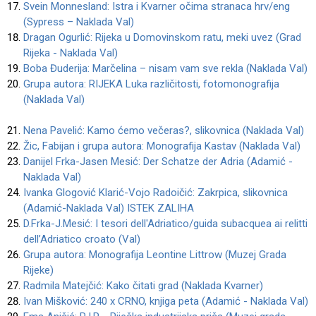
Svein Monnesland: Istra i Kvarner očima stranaca hrv/eng
(Sypress – Naklada Val)
Dragan Ogurlić: Rijeka u Domovinskom ratu, meki uvez (Grad
Rijeka - Naklada Val)
Boba Đuderija: Marčelina – nisam vam sve rekla (Naklada Val)
Grupa autora: RIJEKA Luka različitosti, fotomonografija
(Naklada Val)
Nena Pavelić: Kamo ćemo večeras?, slikovnica (Naklada Val)
Žic, Fabijan i grupa autora: Monografija Kastav (Naklada Val)
Danijel Frka-Jasen Mesić: Der Schatze der Adria (Adamić -
Naklada Val)
Ivanka Glogović Klarić-Vojo Radoičić: Zakrpica, slikovnica
(Adamić-Naklada Val) ISTEK ZALIHA
D.Frka-J.Mesić: I tesori dell'Adriatico/guida subacquea ai relitti
dell’Adriatico croato (Val)
Grupa autora: Monografija Leontine Littrow (Muzej Grada
Rijeke)
Radmila Matejčić: Kako čitati grad (Naklada Kvarner)
Ivan Mišković: 240 x CRNO, knjiga peta (Adamić - Naklada Val)