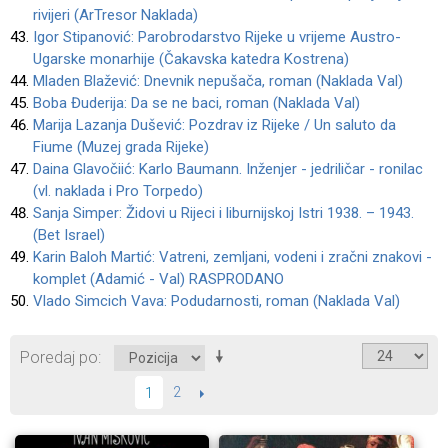
rivijeri (ArTresor Naklada)
Igor Stipanović: Parobrodarstvo Rijeke u vrijeme Austro-
Ugarske monarhije (Čakavska katedra Kostrena)
Mladen Blažević: Dnevnik nepušača, roman (Naklada Val)
Boba Đuderija: Da se ne baci, roman (Naklada Val)
Marija Lazanja Dušević: Pozdrav iz Rijeke / Un saluto da
Fiume (Muzej grada Rijeke)
Daina Glavočiić: Karlo Baumann. Inženjer - jedriličar - ronilac
(vl. naklada i Pro Torpedo)
Sanja Simper: Židovi u Rijeci i liburnijskoj Istri 1938. – 1943.
(Bet Israel)
Karin Baloh Martić: Vatreni, zemljani, vodeni i zračni znakovi -
komplet (Adamić - Val) RASPRODANO
Vlado Simcich Vava: Podudarnosti, roman (Naklada Val)
Poredaj po
2
SLIJEDEĆI
1