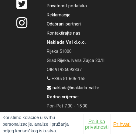
Privatnost podataka
Reklamacije
Odabrani partneri
Kontaktirajte nas
Naklada Val d.o.o.
Rijeka 51000
Grad Rijeka, Ivana Zajca 20/II
OIB 91925093837
+385 51 606-155
naklada@naklada-val.hr
Radno vrijeme:
Pon-Pet 7:30 - 15:30
Koristimo kolačiće u svrhu
Politika
personalizacije, analize i pružanja
Prihvati
privatnosti
boljeg korisničkog iskustva.
© 2026 Naklada Val | Tečaj konverzije: 1 EUR = 7,53450 HRK