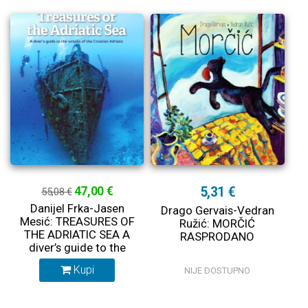
47,00 €
5,31 €
55,08 €
Danijel Frka-Jasen
Drago Gervais-Vedran
Mesić: TREASURES OF
Ružić: MORČIĆ
THE ADRIATIC SEA A
RASPRODANO
diver’s guide to the
wrecks of the Croatian
Kupi
NIJE DOSTUPNO
Adriatic