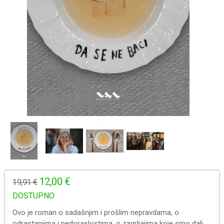
12,00 €
19,91 €
DOSTUPNO
Ovo je roman o sadašnjim i prošlim nepravdama, o
odrastanjima i nedoraslostima, o zagrljajima koje smo dali,