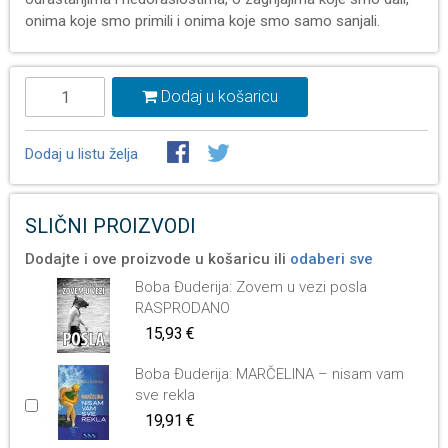
onima koje smo primili i onima koje smo samo sanjali.
Dodaj u košaricu
Dodaj u listu želja
SLIČNI PROIZVODI
Dodajte i ove proizvode u košaricu ili
odaberi sve
Boba Đuderija: Zovem u vezi posla
RASPRODANO
15,93 €
Boba Đuderija: MARČELINA – nisam vam
sve rekla
19,91 €