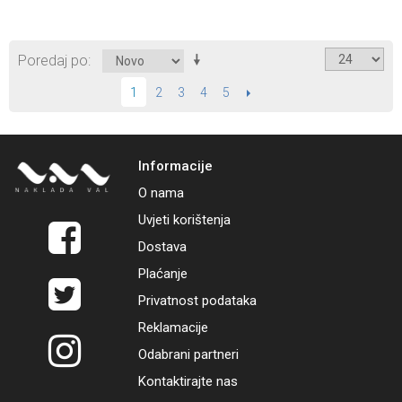
Poredaj po
2
3
4
5
SLIJEDEĆI
1
Informacije
O nama
Uvjeti korištenja
Dostava
Plaćanje
Privatnost podataka
Reklamacije
Odabrani partneri
Kontaktirajte nas