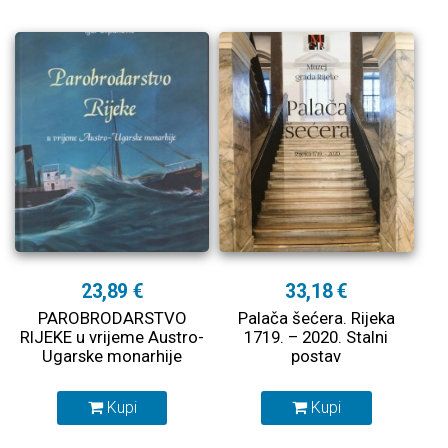
23,89 €
33,18 €
PAROBRODARSTVO
Palača šećera. Rijeka
RIJEKE u vrijeme Austro-
1719. – 2020. Stalni
Ugarske monarhije
postav
Kupi
Kupi