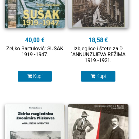
40,00 €
18,58 €
Željko Bartulović: SUŠAK
Izbjeglice i štete za D
1919.-1947.
´ANNUNZIJEVA REŽIMA
1919.-1921.
Kupi
Kupi