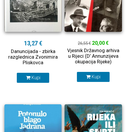
13,27 €
20,00 €
26,55 €
Vjesnik Državnog arhiva
Danuncijada - zbirka
u Rijeci (D’ Annunzijeva
razglednica Zvonimira
okupacija Rijeke)
Pliskovca
Kupi
Kupi