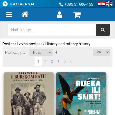
+385 51 606-155
NAKLADA VAL
Povijest i vojna povijest / History and military history
Poredaj po
2
3
4
5
SLIJEDEĆI
1