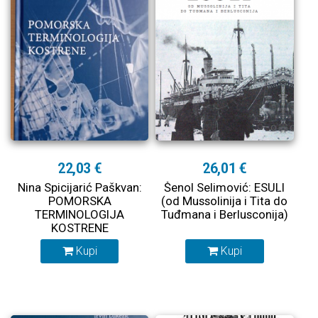
22,03 €
26,01 €
Nina Spicijarić Paškvan:
Šenol Selimović: ESULI
POMORSKA
(od Mussolinija i Tita do
TERMINOLOGIJA
Tuđmana i Berlusconija)
KOSTRENE
Kupi
Kupi