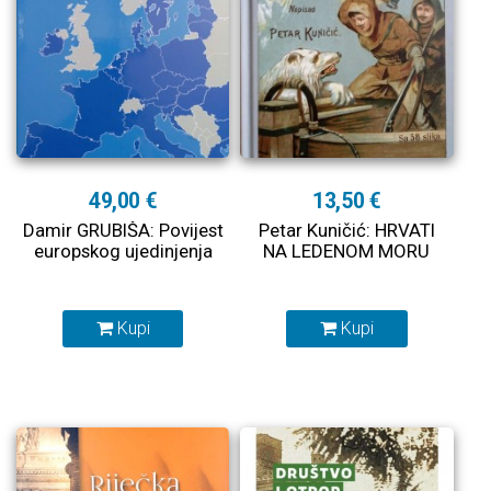
49,00 €
13,50 €
Damir GRUBIŠA: Povijest
Petar Kuničić: HRVATI
europskog ujedinjenja
NA LEDENOM MORU
Kupi
Kupi