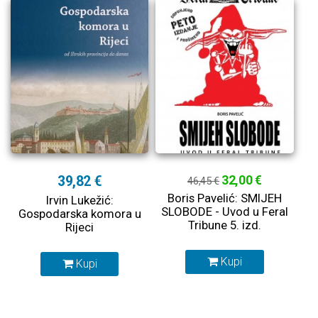
39,82 €
32,00 €
46,45 €
Boris Pavelić: SMIJEH
Irvin Lukežić:
SLOBODE - Uvod u Feral
Gospodarska komora u
Tribune 5. izd.
Rijeci
Kupi
Kupi