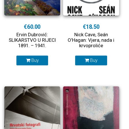
€60.00
€18.50
Ervin Dubrović:
Nick Cave, Seán
SLIKARSTVO U RIJECI
O’Hagan: Vjera, nada i
1891. – 1941.
krvoproliće
Buy
Buy