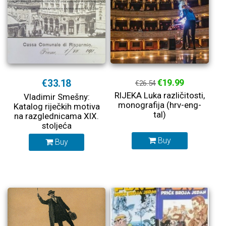
€33.18
€19.99
€26.54
RIJEKA Luka različitosti,
Vladimir Smešny:
monografija (hrv-eng-
Katalog riječkih motiva
tal)
na razglednicama XIX.
stoljeća
Buy
Buy