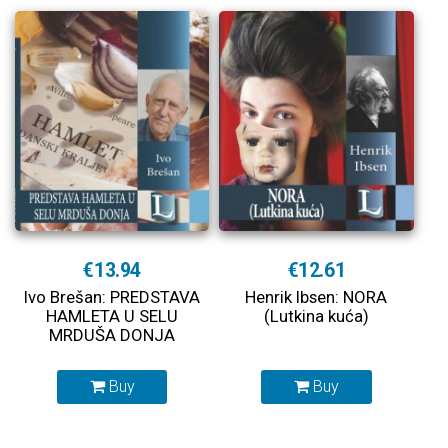
€13.94
€12.61
Ivo Brešan: PREDSTAVA
Henrik Ibsen: NORA
HAMLETA U SELU
(Lutkina kuća)
MRDUŠA DONJA
Buy
Buy