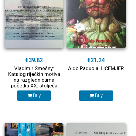
€39.82
€21.24
Vladimir Smešny:
Aldo Paquola: LICEMJER
Katalog riječkih motiva
na razglednicama
početka XX. stoljeća
1901. do 1906.
Buy
Buy