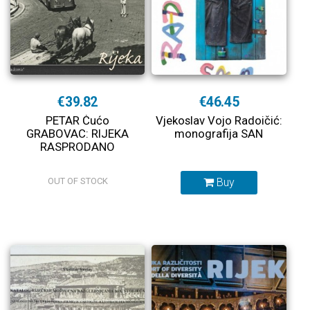
€39.82
€46.45
PETAR Ćućo
Vjekoslav Vojo Radoičić:
GRABOVAC: RIJEKA
monografija SAN
RASPRODANO
OUT OF STOCK
Buy