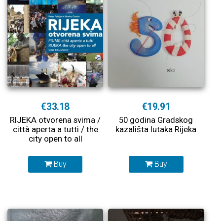
€33.18
€19.91
RIJEKA otvorena svima /
50 godina Gradskog
città aperta a tutti / the
kazališta lutaka Rijeka
city open to all
Buy
Buy