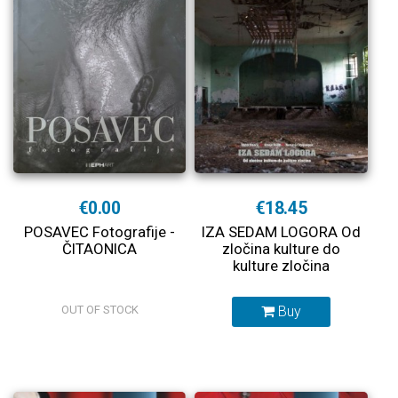
€0.00
€18.45
POSAVEC Fotografije -
IZA SEDAM LOGORA Od
ČITAONICA
zločina kulture do
kulture zločina
OUT OF STOCK
Buy