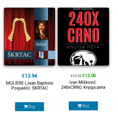
€13.94
€12.00
€15.93
Ivan Mišković:
MOLIÈRE (Jean Baptiste
240xCRNO, Knjiga peta
Poquelin): ŠKRTAC
Buy
Buy