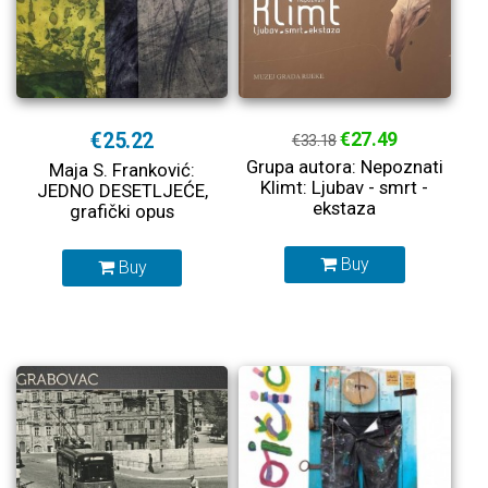
€25.22
€27.49
€33.18
Grupa autora: Nepoznati
Maja S. Franković:
Klimt: Ljubav - smrt -
JEDNO DESETLJEĆE,
ekstaza
grafički opus
Buy
Buy