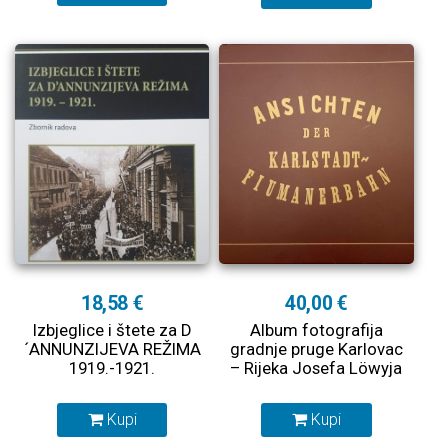
18,58 €
40,00 €
Izbjeglice i štete za D
Album fotografija
´ANNUNZIJEVA REŽIMA
gradnje pruge Karlovac
1919.-1921.
– Rijeka Josefa Löwyja
Kupi
Kupi