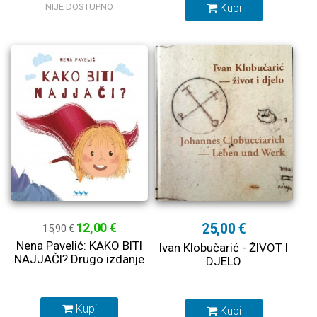
NIJE DOSTUPNO
Kupi
12,00 €
25,00 €
15,90 €
Nena Pavelić: KAKO BITI
Ivan Klobučarić - ŽIVOT I
NAJJAČI? Drugo izdanje
DJELO
Kupi
Kupi