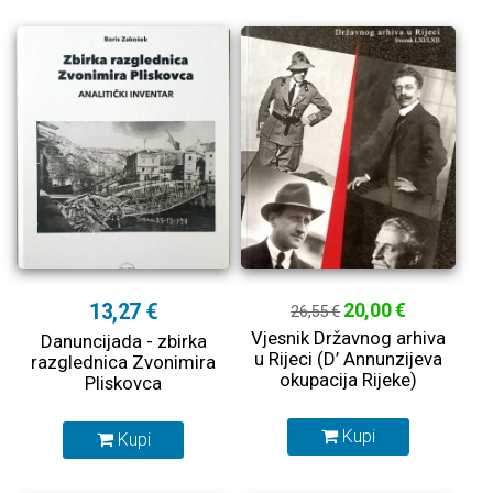
13,27 €
20,00 €
26,55 €
Vjesnik Državnog arhiva
Danuncijada - zbirka
u Rijeci (D’ Annunzijeva
razglednica Zvonimira
okupacija Rijeke)
Pliskovca
Kupi
Kupi