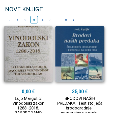
NOVE KNJIGE
1
2
4
5
...
8
3
0,00 €
35,00 €
Lujo Margetić:
BRODOVI NAŠIH
Vinodolski zakon
PREDAKA : šest stoljeća
1288.-2018.
brodogradnje i
RASPRODANO
pomorstva na otoku