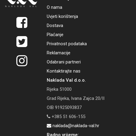
O nama
Uvjeti korištenja
Dostava
Plaćanje
Privatnost podataka
Reklamacije
Odabrani partneri
Kontaktirajte nas
Naklada Val d.o.o.
Rijeka 51000
Grad Rijeka, Ivana Zajca 20/II
OIB 91925093837
+385 51 606-155
naklada@naklada-val.hr
Radno vrijeme: