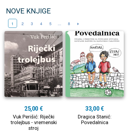
NOVE KNJIGE
2
3
4
5
...
8
1
25,00 €
33,00 €
Vuk Perišić: Riječki
Dragica Stanić:
trolejbus - vremenski
Povedalnica
stroj