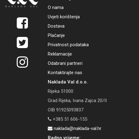
O nama
Uvjeti korištenja
Dostava
Plaćanje
Privatnost podataka
Reklamacije
Odabrani partneri
Kontaktirajte nas
Naklada Val d.o.o.
Rijeka 51000
Grad Rijeka, Ivana Zajca 20/II
OIB 91925093837
+385 51 606-155
naklada@naklada-val.hr
Radno vrijeme: