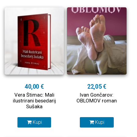
40,00 €
22,05 €
Vera Štimac: Mali
Ivan Gončarov:
ilustrirani besedarij
OBLOMOV roman
Sušaka
Kupi
Kupi