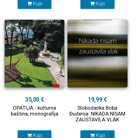
Kupi
Kupi
35,00 €
19,99 €
OPATIJA - kulturna
Slobodanka Boba
baština, monografija
Đuderija: NIKADA NISAM
ZAUSTAVILA VLAK
Kupi
Kupi