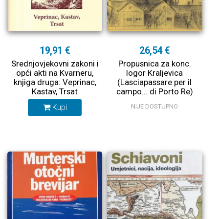
19,91 €
26,54 €
Srednjovjekovni zakoni i
Propusnica za konc.
opći akti na Kvarneru,
logor Kraljevica
knjiga druga: Veprinac,
(Lasciapassare per il
Kastav, Trsat
campo... di Porto Re)
RASPRODANO
Kupi
NIJE DOSTUPNO