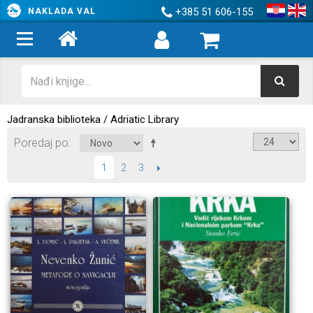
+385 51 606-155
NAKLADA VAL
Jadranska biblioteka / Adriatic Library
Poredaj po
2
3
SLIJEDEĆI
1