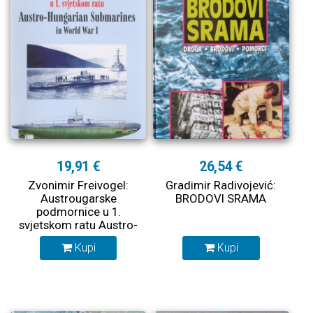
19,91 €
26,54 €
Zvonimir Freivogel:
Gradimir Radivojević:
Austrougarske
BRODOVI SRAMA
podmornice u 1.
svjetskom ratu Austro-
Hungarian Submarines
Kupi
Kupi
in World War I