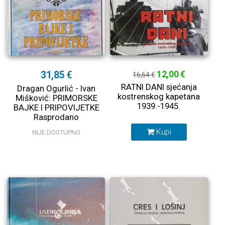
31,85 €
12,00 €
16,64 €
RATNI DANI sjećanja
Dragan Ogurlić - Ivan
kostrenskog kapetana
Mišković: PRIMORSKE
1939.-1945.
BAJKE I PRIPOVIJETKE
Rasprodano
Kupi
NIJE DOSTUPNO