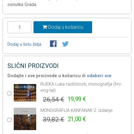
osnutka Grada.
Dodaj u košaricu
Dodaj u listu želja
SLIČNI PROIZVODI
Dodajte i ove proizvode u košaricu ili
odaberi sve
RIJEKA Luka različitosti, monografija (hrv-
eng-tal)
26,54 €
19,99 €
MONOGRAFIJA KANFANAR 2. izdanje
39,82 €
21,00 €