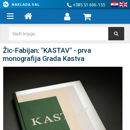
+385 51 606-155
NAKLADA VAL
Žic-Fabijan: "KASTAV" - prva
monografija Grada Kastva