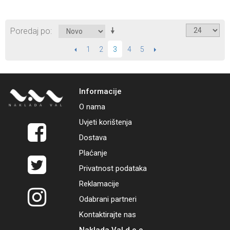
Poredaj po
PRETHODNI
1
2
4
5
SLIJEDEĆI
3
Informacije
O nama
Uvjeti korištenja
Dostava
Plaćanje
Privatnost podataka
Reklamacije
Odabrani partneri
Kontaktirajte nas