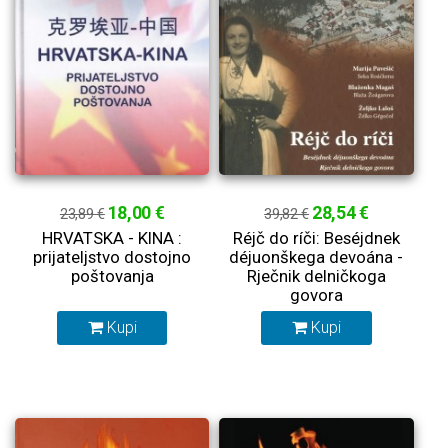
18,00 €
28,54 €
23,89 €
39,82 €
HRVATSKA - KINA :
Réjč do ríči: Beséjdnek
prijateljstvo dostojno
déjuonškega devoána -
poštovanja
Rječnik delničkoga
govora
Kupi
Kupi