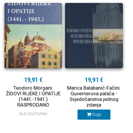
19,91 €
19,91 €
Teodoro Morgani:
Marica Balabanić-Fačini:
ŽIDOVI RIJEKE I OPATIJE
Guvernerova palača -
(1441.-1941.)
Svjedočanstva jednog
RASPRODANO
zdanja
NIJE DOSTUPNO
Kupi