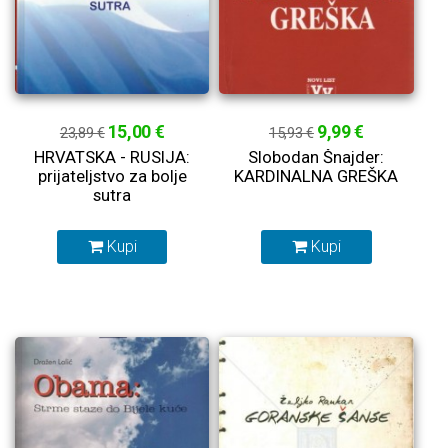
15,00 €
9,99 €
23,89 €
15,93 €
HRVATSKA - RUSIJA:
Slobodan Šnajder:
prijateljstvo za bolje
KARDINALNA GREŠKA
sutra
Kupi
Kupi