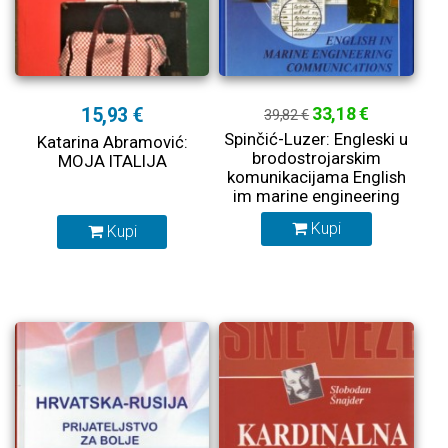
15,93 €
33,18 €
39,82 €
Spinčić-Luzer: Engleski u
Katarina Abramović:
brodostrojarskim
MOJA ITALIJA
komunikacijama English
im marine engineering
communications
Kupi
Kupi