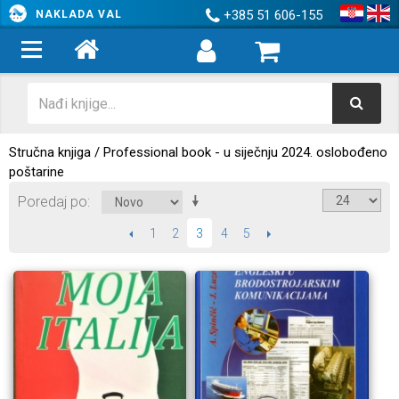
+385 51 606-155
NAKLADA VAL
Stručna knjiga / Professional book - u siječnju 2024. oslobođeno
poštarine
Poredaj po
PRETHODNI
1
2
4
5
SLIJEDEĆI
3