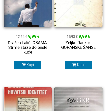
9,99 €
9,99 €
12,62 €
15,93 €
Dražen Lalić: OBAMA:
Željko Raukar:
Strme staze do bijele
GORANSKE ŠANSE
kuće
Kupi
Kupi