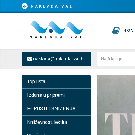
NAKLADA VAL
NOV
naklada@naklada-val.hr
Top lista
Izdanja u pripremi
POPUSTI I SNIŽENJA
Književnost, lektira