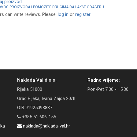
vaj proizvod
 OVOG PROIZVODA I POMOZITE DRUGIMA DA LAKŠE ODABERU.
rs can write reviews. Please,
log in
or
register
Naklada Val d.o.o.
Radno vrijeme:
Rijeka 51000
Pon-Pet 7:30 - 15:30
Grad Rijeka, Ivana Zajca 20/II
OIB 91925093837
+385 51 606-155
aka
naklada@naklada-val.hr