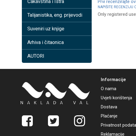
Čakavština i Istra
Prvi recenzirajte o
NAPIŠITE RECENZIJU
Only registered use
Talijanistika, eng. prijevodi
Suveniri uz knjige
Arhiva i čitaonica
AUTORI
Informacije
O nama
Uvjeti korištenja
Dostava
Plaćanje
Privatnost podat
Reklamacije