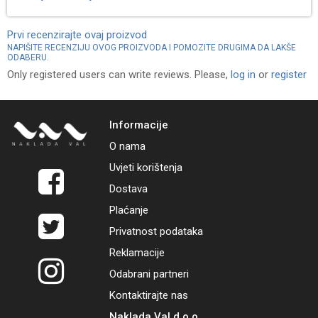
Prvi recenzirajte ovaj proizvod
NAPIŠITE RECENZIJU OVOG PROIZVODA I POMOZITE DRUGIMA DA LAKŠE
ODABERU.
Only registered users can write reviews. Please,
log in
or
register
Informacije
O nama
Uvjeti korištenja
Dostava
Plaćanje
Privatnost podataka
Reklamacije
Odabrani partneri
Kontaktirajte nas
Naklada Val d.o.o.