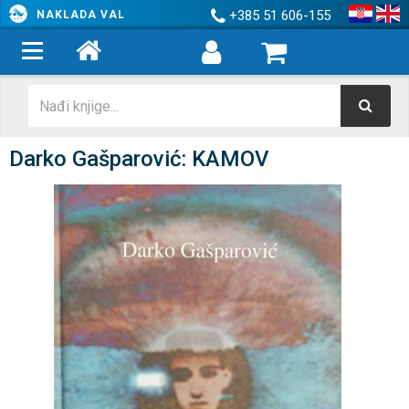
+385 51 606-155
NAKLADA VAL
Darko Gašparović: KAMOV