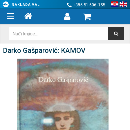
+385 51 606-155
NAKLADA VAL
Darko Gašparović: KAMOV