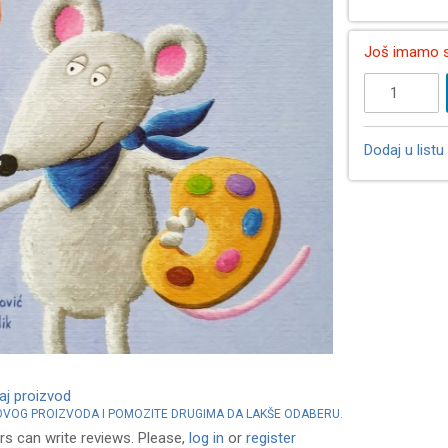
Još imamo
Dodaj u listu 
vaj proizvod
 OVOG PROIZVODA I POMOZITE DRUGIMA DA LAKŠE ODABERU.
rs can write reviews. Please,
log in
or
register