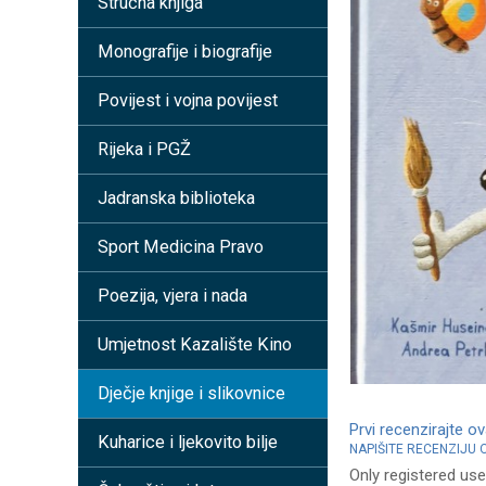
Stručna knjiga
Monografije i biografije
Povijest i vojna povijest
Rijeka i PGŽ
Jadranska biblioteka
Sport Medicina Pravo
Poezija, vjera i nada
Umjetnost Kazalište Kino
Dječje knjige i slikovnice
Prvi recenzirajte o
Kuharice i ljekovito bilje
NAPIŠITE RECENZIJU
Only registered use