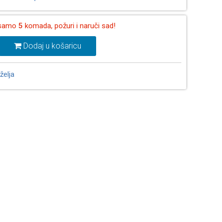
 samo
5
komada, požuri i naruči sad!
Dodaj u košaricu
želja