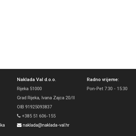
Naklada Val d.o.o.
Radno vrijeme:
Rijeka 51000
Pon-Pet 7:30 - 15:30
Grad Rijeka, Ivana Zajca 20/II
OIB 91925093837
+385 51 606-155
aka
naklada@naklada-val.hr