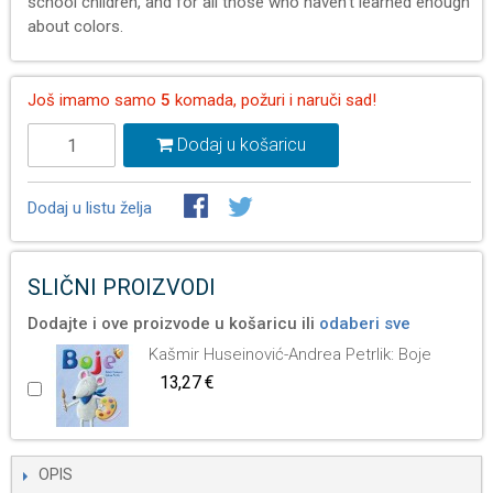
school children, and for all those who haven’t learned enough
about colors.
Još imamo samo
5
komada, požuri i naruči sad!
Dodaj u košaricu
Dodaj u listu želja
SLIČNI PROIZVODI
Dodajte i ove proizvode u košaricu ili
odaberi sve
Kašmir Huseinović-Andrea Petrlik: Boje
13,27 €
OPIS