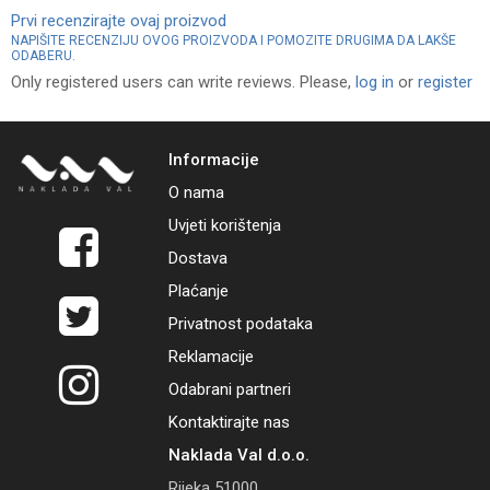
Prvi recenzirajte ovaj proizvod
NAPIŠITE RECENZIJU OVOG PROIZVODA I POMOZITE DRUGIMA DA LAKŠE
ODABERU.
Only registered users can write reviews. Please,
log in
or
register
Informacije
O nama
Uvjeti korištenja
Dostava
Plaćanje
Privatnost podataka
Reklamacije
Odabrani partneri
Kontaktirajte nas
Naklada Val d.o.o.
Rijeka 51000