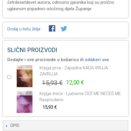
četrdesetdevet autora, odnosno pjesnika koji su jezično
uglavnom pripadnici istočnog dijela Županije
Dodaj u listu želja
SLIČNI PROIZVODI
Dodajte i ove proizvode u košaricu ili
odaberi sve
Knjiga prva - Zapadna KADA VRUJA
ZAVRUJA
15,93 €
12,00 €
Knjiga treća - Ljubavna ĆEŠ ME NEĆEŠ ME
Rasprodano
15,93 €
OPIS