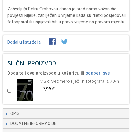
Zahvaljući Petru Grabovcu danas je pred nama važan dio
povijesti Rijeke, zabilježen u vrijeme kada su rijetki posjedovali
fotoaparat ili uspijevali biti u pravo vrijeme na pravom mjestu.
Dodaj u listu želja
SLIČNI PROIZVODI
Dodajte i ove proizvode u košaricu ili
odaberi sve
MGR: Sedmero riječkih fotografa iz 70-ih
7,96 €
OPIS
DODATNE INFORMACIJE