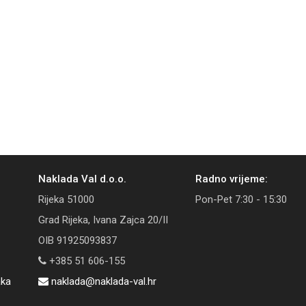
Naklada Val d.o.o.
Radno vrijeme:
Rijeka 51000
Pon-Pet 7:30 - 15:30
Grad Rijeka, Ivana Zajca 20/II
OIB 91925093837
+385 51 606-155
aka
naklada@naklada-val.hr