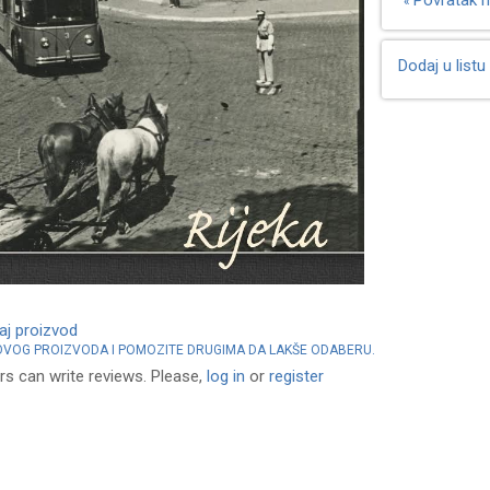
Povratak n
«
Dodaj u listu 
vaj proizvod
 OVOG PROIZVODA I POMOZITE DRUGIMA DA LAKŠE ODABERU.
rs can write reviews. Please,
log in
or
register