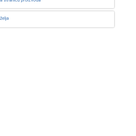
a stranicu proizvoda
želja