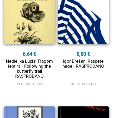
6,64 €
0,00 €
Nedjeljka Lupis: Tragom
Igor Brešan: Raspete
leptira - Following the
nade - RASPRODANO
butterfly trail
RASPRODANO
NIJE DOSTUPNO
NIJE DOSTUPNO