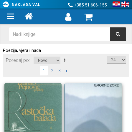
+385 51 606-155
NAKLADA VAL
Poezija, vjera i nada
Poredaj po
2
3
SLIJEDEĆI
1