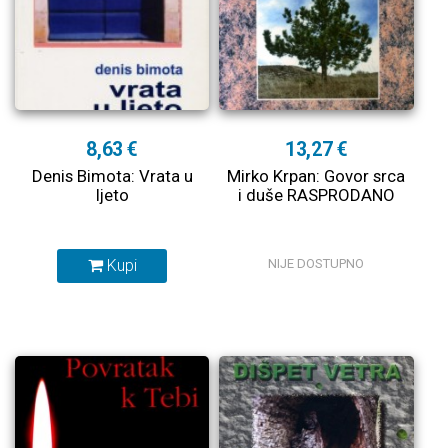
8,63 €
13,27 €
Denis Bimota: Vrata u
Mirko Krpan: Govor srca
ljeto
i duše RASPRODANO
Kupi
NIJE DOSTUPNO