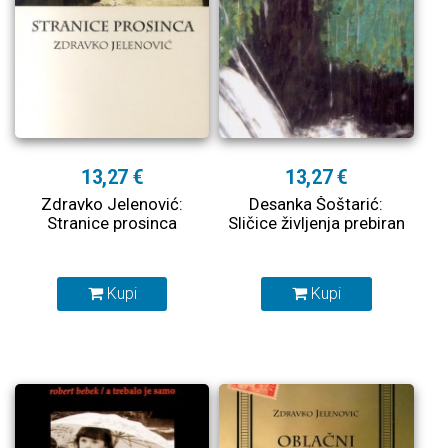
13,27 €
13,27 €
Zdravko Jelenović:
Desanka Šoštarić:
Stranice prosinca
Sličice življenja prebiran
Kupi
Kupi