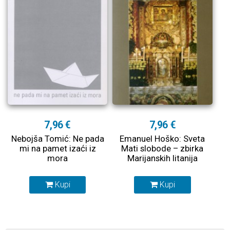
7,96 €
7,96 €
Nebojša Tomić: Ne pada
Emanuel Hoško: Sveta
mi na pamet izaći iz
Mati slobode – zbirka
mora
Marijanskih litanija
Kupi
Kupi