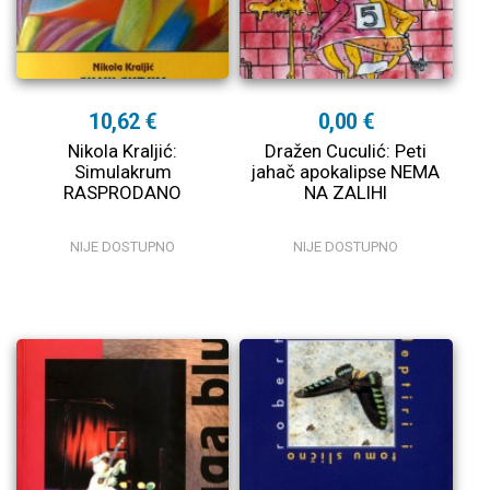
10,62 €
0,00 €
Nikola Kraljić:
Dražen Cuculić: Peti
Simulakrum
jahač apokalipse NEMA
RASPRODANO
NA ZALIHI
NIJE DOSTUPNO
NIJE DOSTUPNO