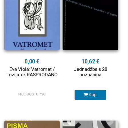
0,00 €
10,62 €
Eva Viola: Vatromet /
Jednadžba s 28
Tuzijatek RASPRODANO
poznanica
NIJE DOSTUPNO
Kupi