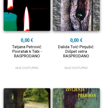
0,00 €
0,00 €
Tatjana Petrović:
Dalida Toić-Pinjušić:
Povratak k Tebi -
Dišpet vetra
RASPRODANO
RASPRODANO
NIJE DOSTUPNO
NIJE DOSTUPNO