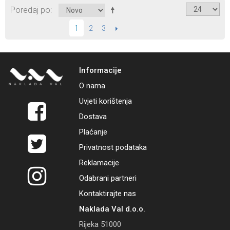
Poredaj po
2
3
SLIJEDEĆI
1
Informacije
O nama
Uvjeti korištenja
Dostava
Plaćanje
Privatnost podataka
Reklamacije
Odabrani partneri
Kontaktirajte nas
Naklada Val d.o.o.
Rijeka 51000