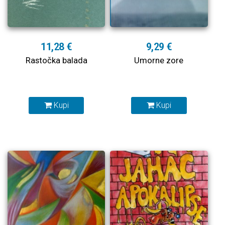
11,28 €
9,29 €
Rastočka balada
Umorne zore
Kupi
Kupi