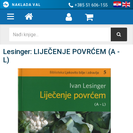
+385 51 606-155
NAKLADA VAL
Lesinger: LIJEČENJE POVRĆEM (A -
L)