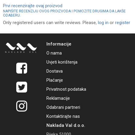
Prvi recenzirajte ovaj proizvod
NAPIŠITE RECENZIJU OVOG PROIZVODA I POMOZITE DRUGIMA DA LAKŠE
ODABERU.
Only registered users can write reviews. Please,
log in
or
register
Informacije
O nama
Uvjeti korištenja
Dostava
Plaćanje
Privatnost podataka
Reklamacije
Odabrani partneri
Kontaktirajte nas
Naklada Val d.o.o.
Rijeka 51000