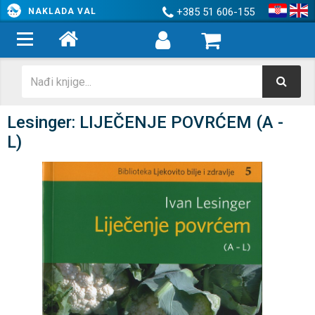
+385 51 606-155
NAKLADA VAL
Lesinger: LIJEČENJE POVRĆEM (A -
L)