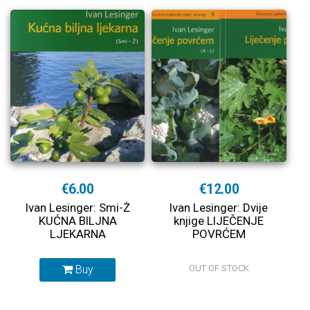
€6.00
€12.00
Ivan Lesinger: Smi-Ž
Ivan Lesinger: Dvije
KUĆNA BILJNA
knjige LIJEČENJE
LJEKARNA
POVRĆEM
Buy
OUT OF STOCK