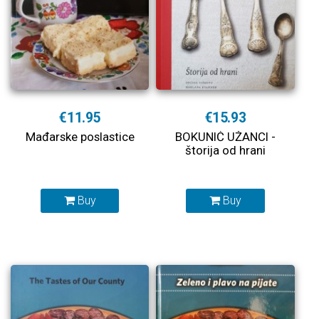
€11.95
€15.93
Mađarske poslastice
BOKUNIĆ UŽANCI -
štorija od hrani
Buy
Buy