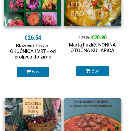
€26.54
€20.90
€29.86
Marta Fazlić: NONINA
Blažević-Peran:
OTOČNA KUHARICA
OKUĆNICA I VRT - od
proljeća do zime
Buy
Buy