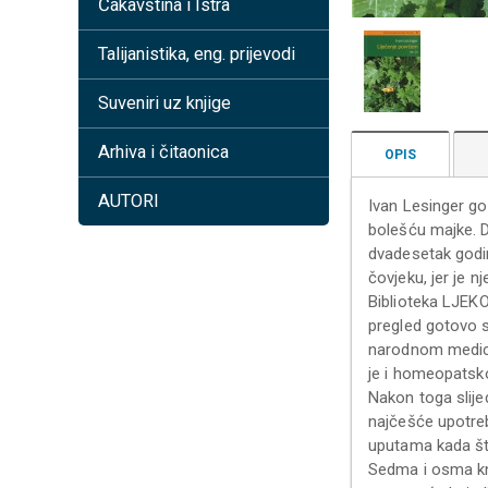
Čakavština i Istra
Talijanistika, eng. prijevodi
Suveniri uz knjige
Arhiva i čitaonica
OPIS
AUTORI
Ivan Lesinger got
bolešću majke. Du
dvadesetak godin
čovjeku, jer je n
Biblioteka LJEKO
pregled gotovo s
narodnom medicin
je i homeopatsk
Nakon toga slije
najčešće upotreb
uputama kada što
Sedma i osma knj