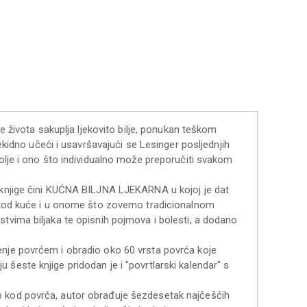
ne života sakuplja ljekovito bilje, ponukan teškom
rekidno učeći i usavršavajući se Lesinger posljednjih
bolje i ono što individualno može preporučiti svakom
i knjige čini KUĆNA BILJNA LJEKARNA u kojoj je dat
ju kod kuće i u onome što zovemo tradicionalnom
stvima biljaka te opisnih pojmova i bolesti, a dodano
enje povrćem i obradio oko 60 vrsta povrća koje
šeste knjige pridodan je i "povrtlarski kalendar" s
o kod povrća, autor obrađuje šezdesetak najčešćih