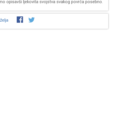
mo opisavši ljekovita svojstva svakog povrća posebno.
želja