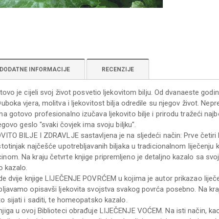
DODATNE INFORMACIJE
RECENZIJE
ovo je cijeli svoj život posvetio ljekovitom bilju. Od dvanaeste godi
boka vjera, molitva i ljekovitost bilja odredile su njegov život. Nep
a gotovo profesionalno izučava ljekovito bilje i prirodu tražeći naj
jegovo geslo "svaki čovjek ima svoju biljku".
VITO BILJE I ZDRAVLJE sastavljena je na sljedeći način: Prve četir
totinjak najčešće upotrebljavanih biljaka u tradicionalnom liječen
om. Na kraju četvrte knjige pripremljeno je detaljno kazalo sa svoj
o kazalo.
de dvije knjige LIJEČENJE POVRĆEM u kojima je autor prikazao liječ
ljavamo opisavši ljekovita svojstva svakog povrća posebno. Na kraju 
 sijati i saditi, te homeopatsko kazalo.
iga u ovoj Biblioteci obrađuje LIJEČENJE VOĆEM. Na isti način, ka