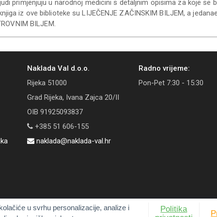
judi primjenjuju u narodnoj medicini s detaljnim opisima za koje se bol
 knjiga iz ove biblioteke su LIJEČENJE ZAČINSKIM BILJEM, a jedan
ROVNIM BILJEM.
Naklada Val d.o.o.
Radno vrijeme:
Rijeka 51000
Pon-Pet 7:30 - 15:30
Grad Rijeka, Ivana Zajca 20/II
OIB 91925093837
+385 51 606-155
aka
naklada@naklada-val.hr
kolačiće u svrhu personalizacije, analize i
Politika
P