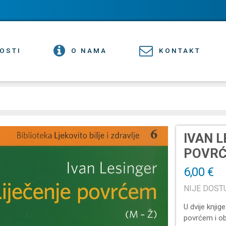
OSTI
O NAMA
KONTAKT
IVAN L
POVRĆE
6,00 €
NIJE DOS
U dvije knji
povrćem i ob