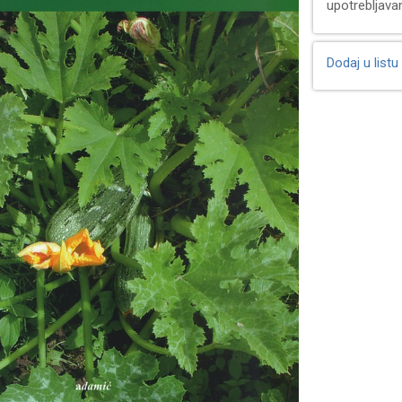
upotrebljava
Dodaj u listu 