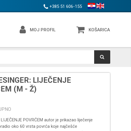
+385 51 606-155
MOJ PROFIL
KOŠARICA
ESINGER: LIJEČENJE
M (M - Ž)
TUPNO
ge LIJEČENJE POVRĆEM autor je prikazao liječenje
radio oko 60 vrsta povrća koje najčešće