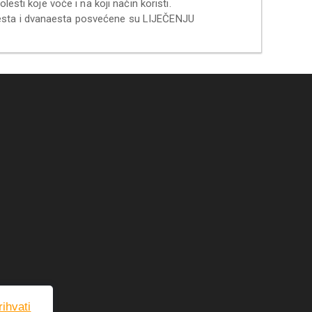
esti koje voće i na koji način koristi.
aesta i dvanaesta posvećene su LIJEČENJU
rihvati