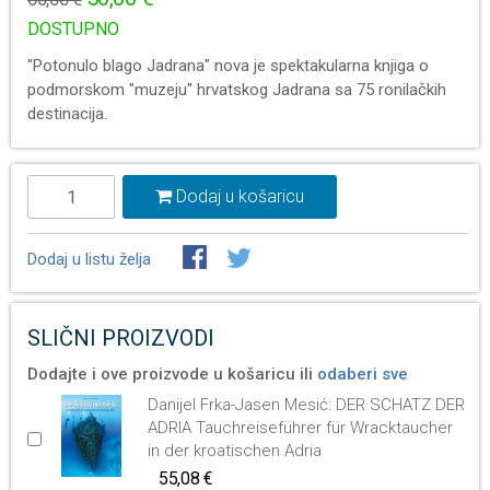
DOSTUPNO
"Potonulo blago Jadrana" nova je spektakularna knjiga o
podmorskom "muzeju" hrvatskog Jadrana sa 75 ronilačkih
destinacija.
Dodaj u košaricu
Dodaj u listu želja
SLIČNI PROIZVODI
Dodajte i ove proizvode u košaricu ili
odaberi sve
Danijel Frka-Jasen Mesić: DER SCHATZ DER
ADRIA Tauchreiseführer für Wracktaucher
in der kroatischen Adria
55,08 €