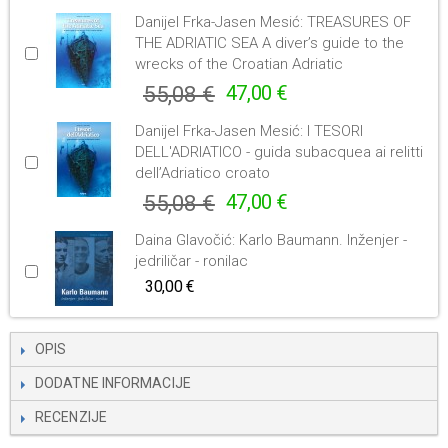
Danijel Frka-Jasen Mesić: TREASURES OF
THE ADRIATIC SEA A diver’s guide to the
wrecks of the Croatian Adriatic
55,08 €
47,00 €
Danijel Frka-Jasen Mesić: I TESORI
DELL'ADRIATICO - guida subacquea ai relitti
dell’Adriatico croato
55,08 €
47,00 €
Daina Glavočić: Karlo Baumann. Inženjer -
jedriličar - ronilac
30,00 €
OPIS
DODATNE INFORMACIJE
RECENZIJE