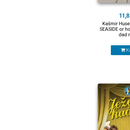
11,8
Kašmir Huse
SEASIDE or 
dad 
K