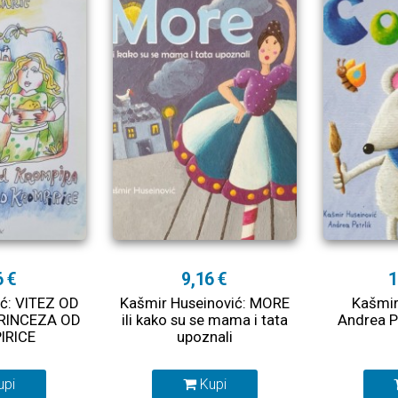
6 €
9,16 €
1
ić: VITEZ OD
Kašmir Huseinović: MORE
Kašmir
PRINCEZA OD
ili kako su se mama i tata
Andrea P
IRICE
upoznali
upi
Kupi