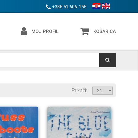
+385 51 606-155
MOJ PROFIL
KOŠARICA
Prikaži
I