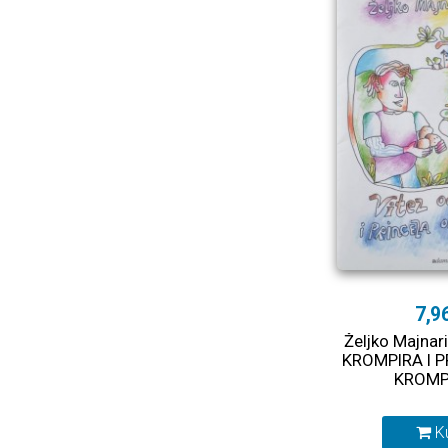
7,9
Željko Majnar
KROMPIRA I 
KROMP
K