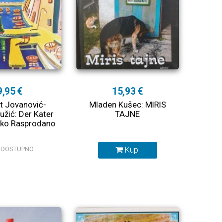
9,95 €
15,93 €
et Jovanović-
Mladen Kušec: MIRIS
užić: Der Kater
TAJNE
sko Rasprodano
E DOSTUPNO
Kupi