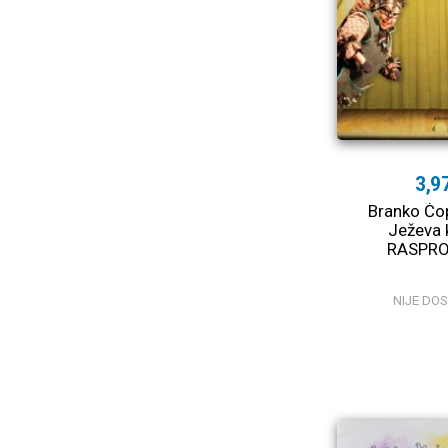
3,9
Branko Ćop
Ježeva 
RASPR
NIJE DO