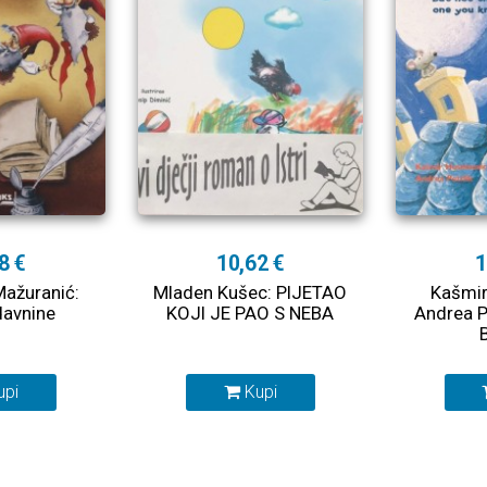
8 €
10,62 €
1
 Mažuranić:
Mladen Kušec: PIJETAO
Kašmir
 davnine
KOJI JE PAO S NEBA
Andrea P
upi
Kupi