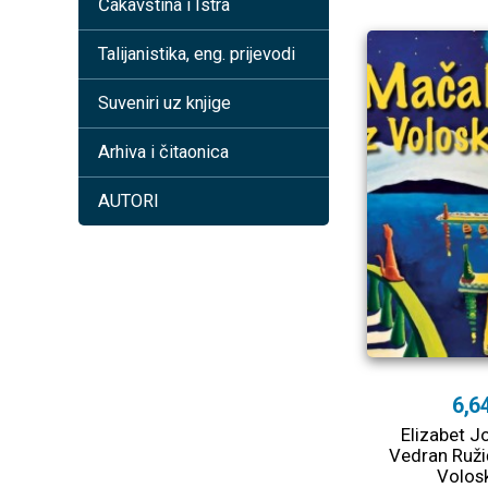
Čakavština i Istra
Talijanistika, eng. prijevodi
Suveniri uz knjige
Arhiva i čitaonica
AUTORI
6,6
Elizabet J
Vedran Ruži
Volos