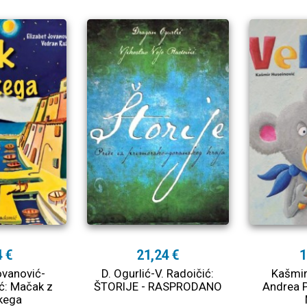
4 €
21,24 €
1
ovanović-
D. Ogurlić-V. Radoičić:
Kašmir
ć: Mačak z
ŠTORIJE - RASPRODANO
Andrea P
kega