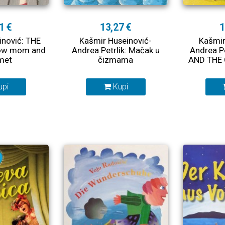
1 €
13,27 €
1
inović: THE
Kašmir Huseinović-
Kašmir
how mom and
Andrea Petrlik: Mačak u
Andrea P
met
čizmama
AND THE
upi
Kupi