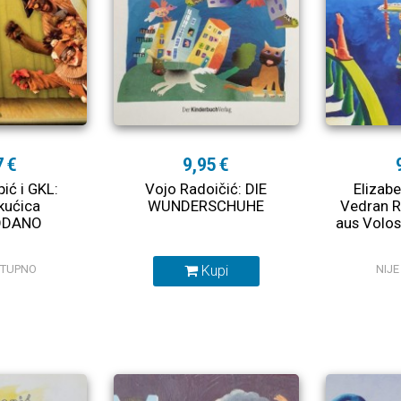
7 €
9,95 €
ić i GKL:
Vojo Radoičić: DIE
Elizab
kućica
WUNDERSCHUHE
Vedran R
ODANO
aus Volo
STUPNO
Kupi
NIJ