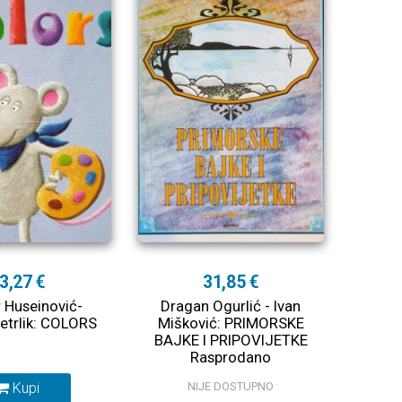
3,27 €
31,85 €
 Huseinović-
Dragan Ogurlić - Ivan
etrlik: COLORS
Mišković: PRIMORSKE
BAJKE I PRIPOVIJETKE
Rasprodano
Kupi
NIJE DOSTUPNO