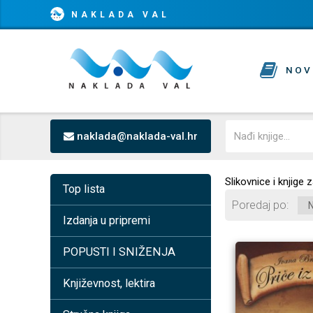
NAKLADA VAL
NOV
naklada@naklada-val.hr
Slikovnice i knjige
Top lista
Poredaj po
Izdanja u pripremi
POPUSTI I SNIŽENJA
Književnost, lektira