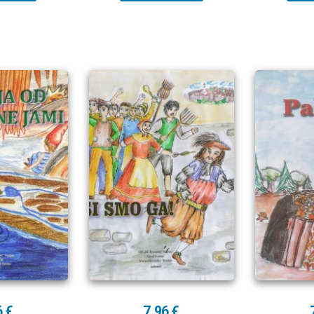
6 €
7,96 €