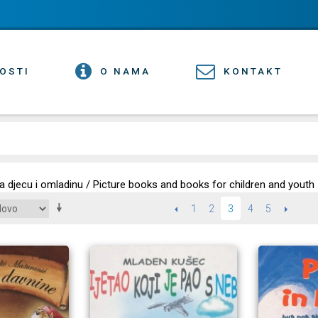
OSTI
O NAMA
KONTAKT
 za djecu i omladinu / Picture books and books for children and youth
PRETHODNI
1
2
4
5
SLIJEDEĆ
3