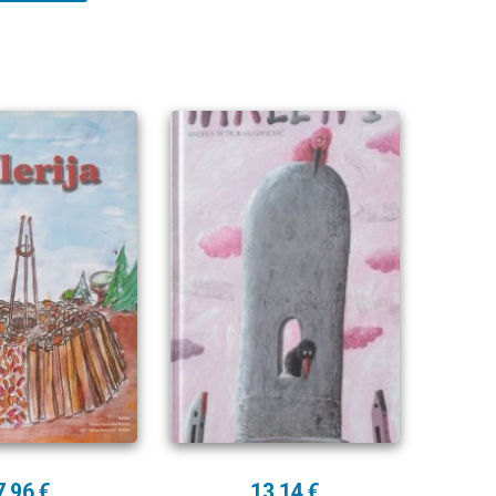
7,96 €
13,14 €