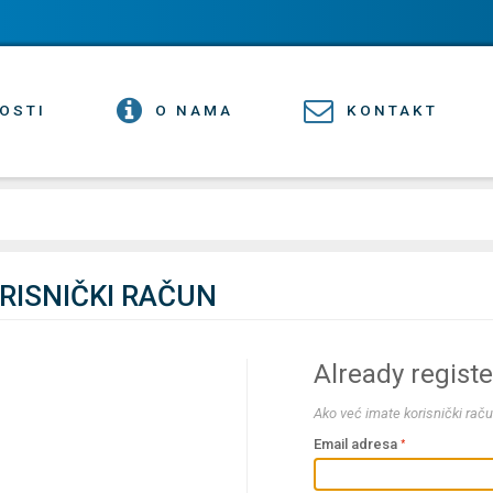
OSTI
O NAMA
KONTAKT
ORISNIČKI RAČUN
Already regist
Ako već imate korisnički raču
Email adresa