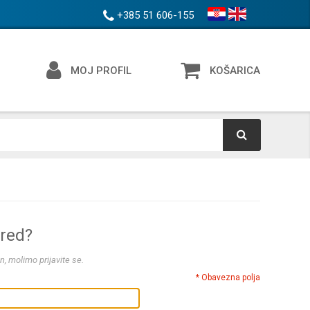
+385 51 606-155
MOJ PROFIL
KOŠARICA
ered?
n, molimo prijavite se.
* Obavezna polja