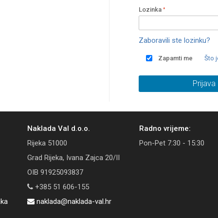
Lozinka
Zaboravili ste lozinku?
Zapamti me
Što 
Prijava
Naklada Val d.o.o.
Radno vrijeme:
Rijeka 51000
Pon-Pet 7:30 - 15:30
Grad Rijeka, Ivana Zajca 20/II
OIB 91925093837
+385 51 606-155
aka
naklada@naklada-val.hr