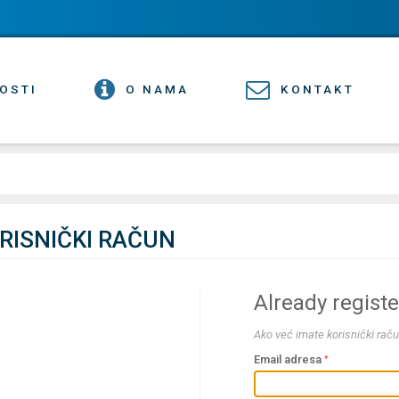
OSTI
O NAMA
KONTAKT
ORISNIČKI RAČUN
Already regist
Ako već imate korisnički raču
Email adresa