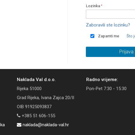
Lozinka
Zaboravili ste lozinku?
Zapamti me
Što 
Prijava
Naklada Val d.o.o.
Radno vrijeme:
Rijeka 51000
Pon-Pet 7:30 - 15:30
Grad Rijeka, Ivana Zajca 20/II
OIB 91925093837
+385 51 606-155
aka
naklada@naklada-val.hr