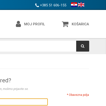
+385 51 606-155
MOJ PROFIL
KOŠARICA
ered?
n, molimo prijavite se.
* Obavezna polja