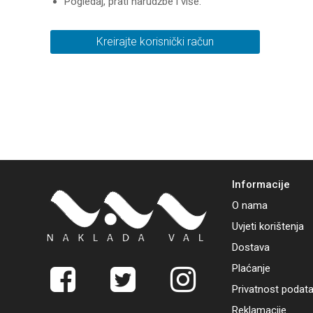
Pogledaj, prati narudžbe i više.
Kreirajte korisnički račun
Informacije
O nama
Uvjeti korištenja
Dostava
Plaćanje
Privatnost podat
Reklamacije