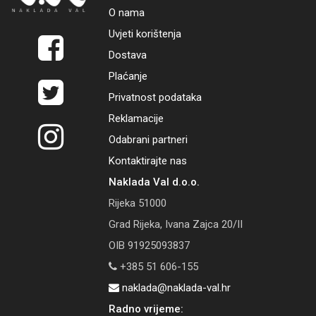
O nama
Uvjeti korištenja
Dostava
Plaćanje
Privatnost podataka
Reklamacije
Odabrani partneri
Kontaktirajte nas
Naklada Val d.o.o.
Rijeka 51000
Grad Rijeka, Ivana Zajca 20/II
OIB 91925093837
+385 51 606-155
naklada@naklada-val.hr
Radno vrijeme: