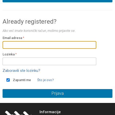
Already registered?
Ako već imate korisnički račun, molimo prijavite se.
Email adresa
Lozinka
Zaboravili ste lozinku?
Zapamti me
Što je ovo?
Prijava
Informacije